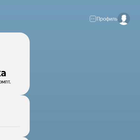
Профиль
ка
омпт.