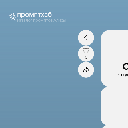
промптхаб
каталог промптов Алисы
0
С
Созд