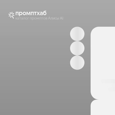
промптхаб
каталог промптов Алисы AI