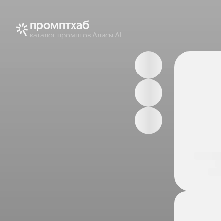
промптхаб
каталог промптов Алисы AI