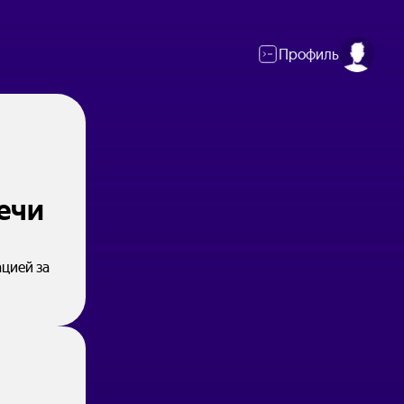
Профиль
ечи
цией за