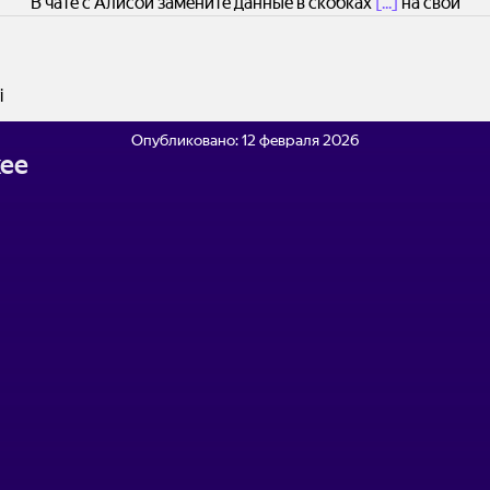
В чате с Алисой замените данные в скобках
[...]
на свои
i
Опубликовано:
12 февраля 2026
ее