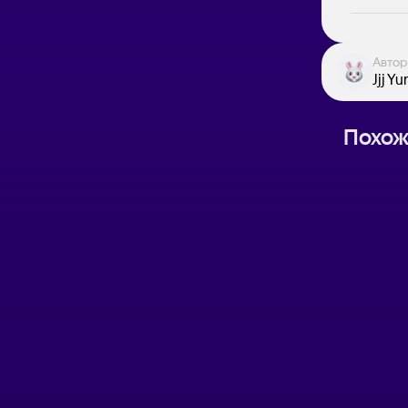
Автор
Jjj Yur
Похож