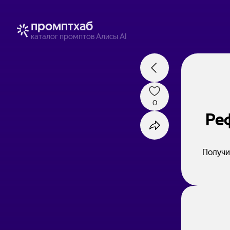
промптхаб
каталог промптов Алисы AI
0
Ре
Получи