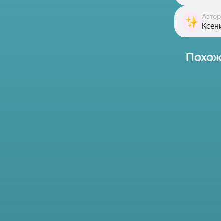
Автор
Ксен
Похож