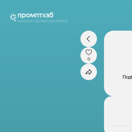
промптхаб
каталог промптов Алисы
0
Подб