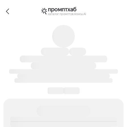
промптхаб
каталог промптов Алисы AI