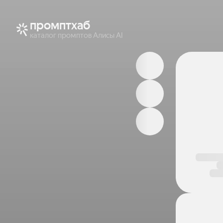
промптхаб
каталог промптов Алисы AI