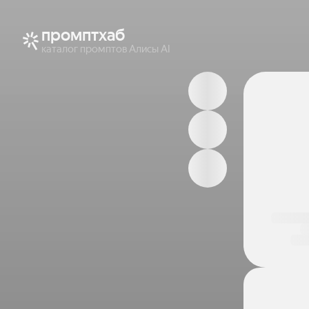
промптхаб
каталог промптов Алисы AI