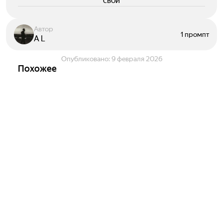
свои
Автор
1 промпт
A L
Опубликовано:
9 февраля 2026
Похожее