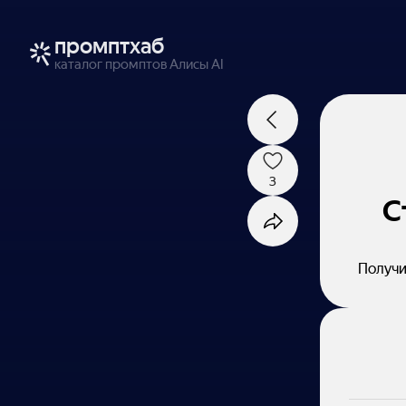
промптхаб
каталог промптов Алисы AI
3
С
Получи