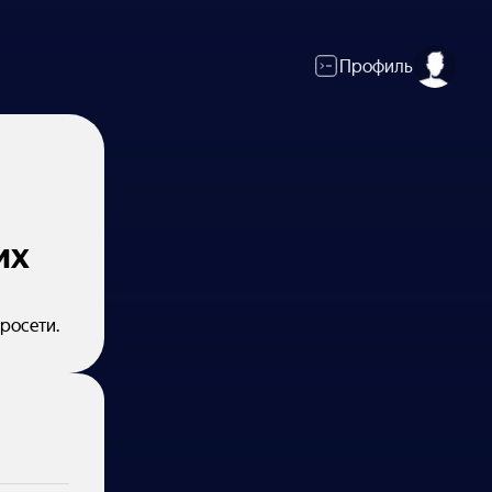
Профиль
их
росети.