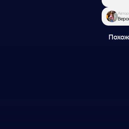
Автор
Веро
Похож