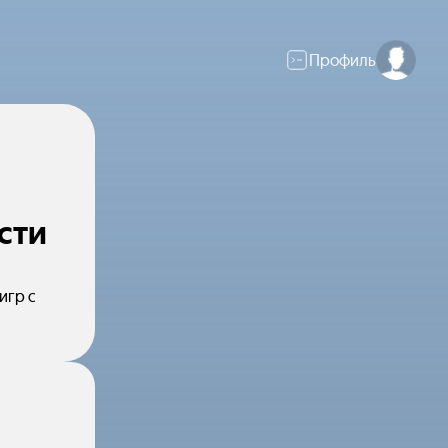
Профиль
сти
игр с