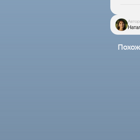
Автор
Натал
Похож