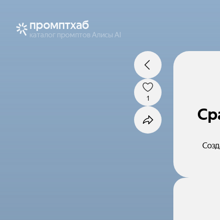
промптхаб
каталог промптов Алисы AI
1
Ср
Созд