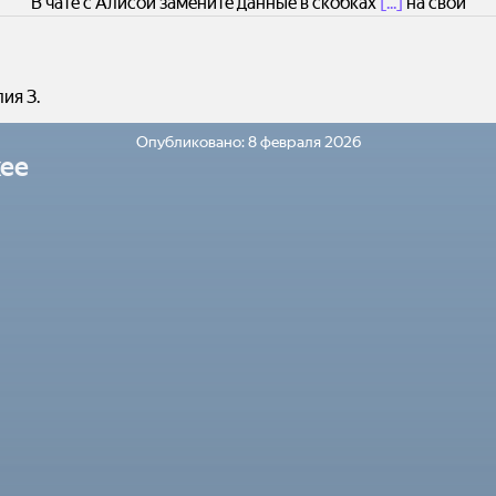
В чате с Алисой замените данные в скобках
[...]
на свои
ия З.
Опубликовано:
8 февраля 2026
ее