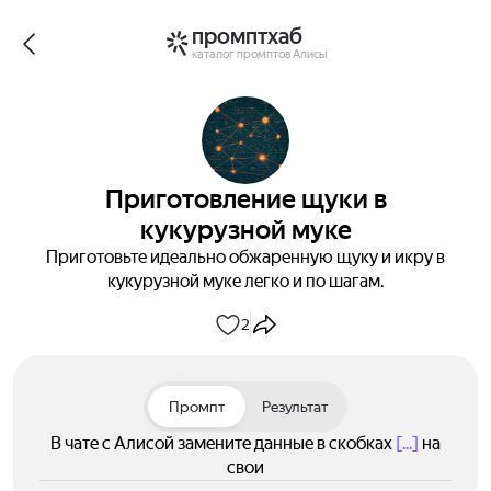
промптхаб
каталог промптов Алисы
Приготовление щуки в
кукурузной муке
Приготовьте идеально обжаренную щуку и икру в
кукурузной муке легко и по шагам.
2
Промпт
Результат
В чате с Алисой замените данные в скобках
[...]
на
свои