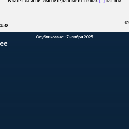
В чате с Алисой замените данные в скобках
[...]
на свои
10
кция
Опубликовано:
17 ноября 2025
ее