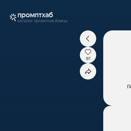
промптхаб
каталог промптов Алисы
97
П