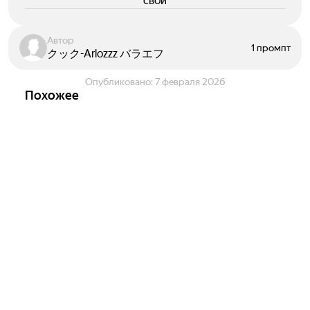
свои
Автор
1 промпт
クック-Arlozzz バラエフ
Опубликовано:
7 февраля 2026
Похожее