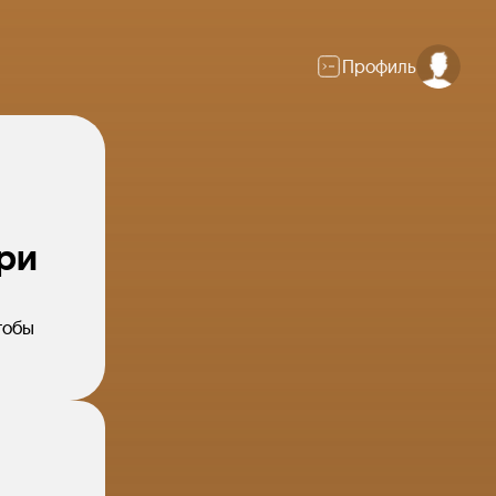
Профиль
ри
тобы