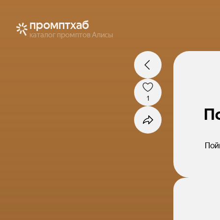
промптхаб
каталог промптов Алисы
1
П
Пой