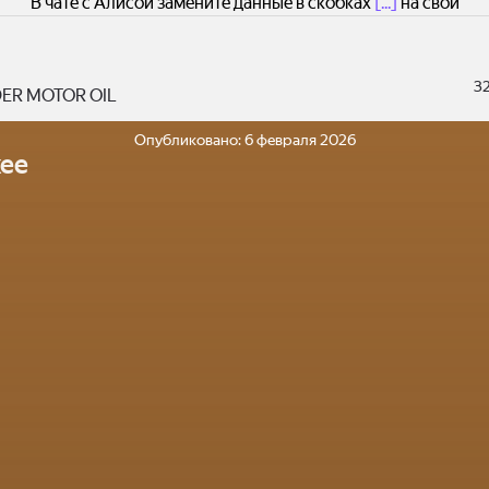
В чате с Алисой замените данные в скобках
[...]
на свои
3
ER MOTOR OIL
Опубликовано:
6 февраля 2026
ее