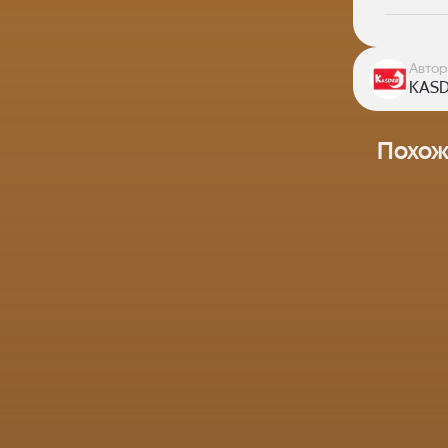
Автор
KASD
Похож