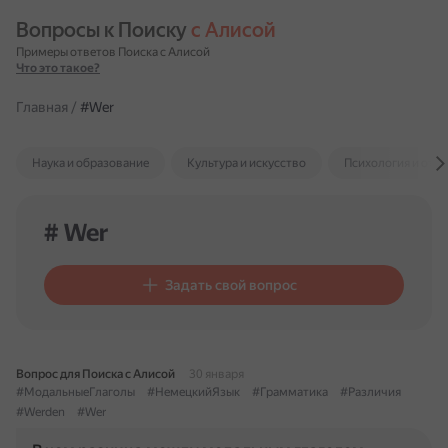
Вопросы к Поиску 
с Алисой
Примеры ответов Поиска с Алисой
Что это такое?
Главная
/
#Wer
Наука и образование
Культура и искусство
Психология и отн
# Wer
Задать свой вопрос
Вопрос для Поиска с Алисой
30 января
#МодальныеГлаголы
#НемецкийЯзык
#Грамматика
#Различия
#Werden
#Wer