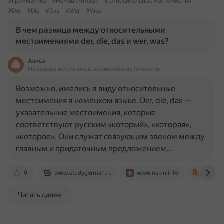
#Грамматика
#НемецкийЯзык
#ОтносительныеМестоимения
#Der
#Die
#Das
#Wer
#Was
В чем разница между относительными
местоимениями der, die, das и wer, was?
Алиса
На основе источников, возможны неточности
Возможно, имелись в виду относительные
местоимения в немецком языке. Der, die, das —
указательные местоимения, которые
соответствуют русским «который», «которая»,
«которое». Они служат связующим звеном между
главным и придаточным предложением…
0
www.studygerman.ru
www.nekin.info
deutsch
Читать далее