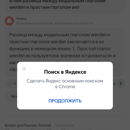
В чем разница между модальным глаголом
werden и простым глаголом wer
Алиса
На основе источников, возможны неточности
Разница между модальным глаголом werden и
простым глаголом werden заключается в их
функциях в немецком языке: 1. Простой глагол
werden используется в значении «становиться» в
настоящем времени. Например: Ich werde
nächstes Jahr 29 — В следующем…
Поиск в Яндексе
Сделать Яндекс основным поиском
0
vk.com
deutschklasse.ru
deutscherpapa.by
в Сhrome
Читать далее
ПРОДОЛЖИТЬ
Вопрос для Поиска с Алисой
26 февраля