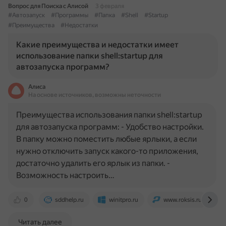
Вопрос для Поиска с Алисой
3 февраля
#Автозапуск
#Программы
#Папка
#Shell
#Startup
#Преимущества
#Недостатки
Какие преимущества и недостатки имеет
использование папки shell:startup для
автозапуска программ?
Алиса
На основе источников, возможны неточности
Преимущества использования папки shell:startup
для автозапуска программ: - Удобство настройки.
В папку можно поместить любые ярлыки, а если
нужно отключить запуск какого-то приложения,
достаточно удалить его ярлык из папки. -
Возможность настроить…
0
sddhelp.ru
winitpro.ru
www.roksis.ru
Читать далее