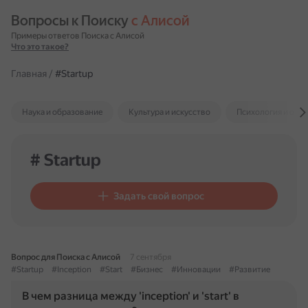
Вопросы к Поиску 
с Алисой
Примеры ответов Поиска с Алисой
Что это такое?
Главная
/
#Startup
Наука и образование
Культура и искусство
Психология и отн
# Startup
Задать свой вопрос
Вопрос для Поиска с Алисой
7 сентября
#Startup
#Inception
#Start
#Бизнес
#Инновации
#Развитие
В чем разница между 'inception' и 'start' в