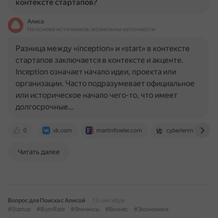
контексте стартапов?
Алиса
На основе источников, возможны неточности
Разница между «inception» и «start» в контексте
стартапов заключается в контексте и акценте.
Inception означает начало идеи, проекта или
организации. Часто подразумевает официальное
или историческое начало чего-то, что имеет
долгосрочные…
0
vk.com
martinfowler.com
cyberleninka.ru
Читать далее
Вопрос для Поиска с Алисой
13 сентября
#Startup
#BurnRate
#Финансы
#Бизнес
#Экономика