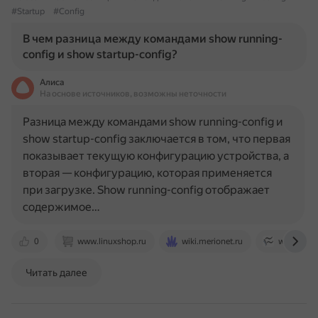
#Startup
#Config
В чем разница между командами show running-
config и show startup-config?
Алиса
На основе источников, возможны неточности
Разница между командами show running-config и
show startup-config заключается в том, что первая
показывает текущую конфигурацию устройства, а
вторая — конфигурацию, которая применяется
при загрузке. Show running-config отображает
содержимое…
0
www.linuxshop.ru
wiki.merionet.ru
www.techr
Читать далее