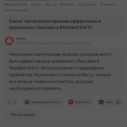
#ResidentEvil5
#Игры
#Боссы
#Тактика
#Стратегия
#Гейминг
#Прохождение
Какие тактические приемы эффективны в
сражениях с боссами в Resident Evil 5?
Алиса
На основе источников, возможны неточности
Некоторые тактические приёмы, которые могут
быть эффективны в сражениях с боссами в
Resident Evil 5: Использование стационарных
пулемётов. Нужно вести огонь по боссу, пока из
его тела не появятся отростки, которые
необходимо отстрелить…
0
www.playground.ru
faqusha.ru
www.relyonho
Читать далее