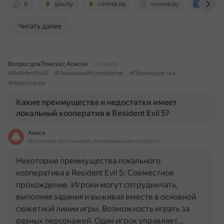
0
glav.by
i.minsk.by
v.minsk.by
otvet.m
Читать далее
Вопрос для Поиска с Алисой
31 июля
#ResidentEvil5
#ЛокальныйКооператив
#Преимущества
#Недостатки
Какие преимущества и недостатки имеет
локальный кооператив в Resident Evil 5?
Алиса
На основе источников, возможны неточности
Некоторые преимущества локального
кооператива в Resident Evil 5: Совместное
прохождение. Игроки могут сотрудничать,
выполняя задания и выживая вместе в основной
сюжетной линии игры. Возможность играть за
разных персонажей. Один игрок управляет…