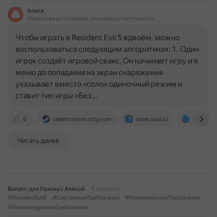
Алиса
На основе источников, возможны неточности
Чтобы играть в Resident Evil 5 вдвоём, можно
воспользоваться следующим алгоритмом: 1. Один
игрок создаёт игровой сеанс. Он начинает игру и в
меню до попадания на экран снаряжения
указывает вместо «соло» одиночный режим и
ставит тип игры «Без…
0
steamcommunity.com
otvet.mail.ru
www.only
Читать далее
Вопрос для Поиска с Алисой
4 февраля
#ResidentEvil5
#СистемныеТребования
#МинимальныеТребования
#РекомендуемыеТребования