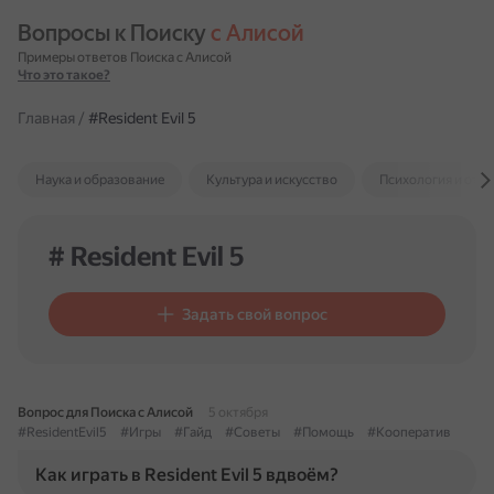
Вопросы к Поиску 
с Алисой
Примеры ответов Поиска с Алисой
Что это такое?
Главная
/
#Resident Evil 5
Наука и образование
Культура и искусство
Психология и отн
# Resident Evil 5
Задать свой вопрос
Вопрос для Поиска с Алисой
5 октября
#ResidentEvil5
#Игры
#Гайд
#Советы
#Помощь
#Кооператив
Как играть в Resident Evil 5 вдвоём?