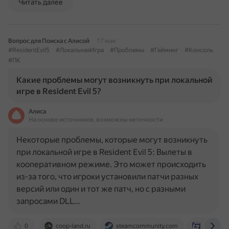
Читать далее
Вопрос для Поиска с Алисой
17 мая
#ResidentEvil5
#ЛокальнаяИгра
#Проблемы
#Гейминг
#Консоль
#ПК
Какие проблемы могут возникнуть при локальной
игре в Resident Evil 5?
Алиса
На основе источников, возможны неточности
Некоторые проблемы, которые могут возникнуть
при локальной игре в Resident Evil 5: Вылеты в
кооперативном режиме. Это может происходить
из-за того, что игроки установили патчи разных
версий или один и тот же патч, но с разными
запросами DLL…
0
coop-land.ru
steamcommunity.com
gamefaq