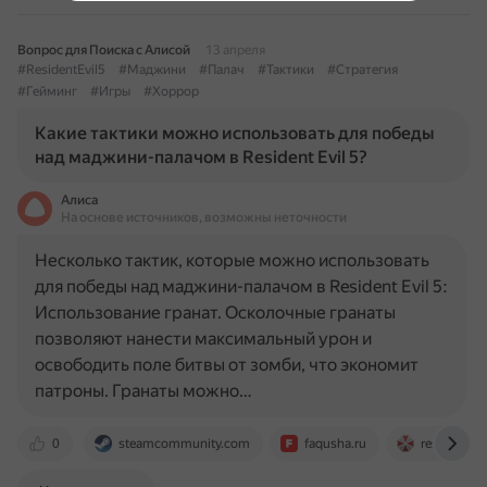
Вопрос для Поиска с Алисой
13 апреля
#ResidentEvil5
#Маджини
#Палач
#Тактики
#Стратегия
#Гейминг
#Игры
#Хоррор
Какие тактики можно использовать для победы
над маджини-палачом в Resident Evil 5?
Алиса
На основе источников, возможны неточности
Несколько тактик, которые можно использовать
для победы над маджини-палачом в Resident Evil 5:
Использование гранат. Осколочные гранаты
позволяют нанести максимальный урон и
освободить поле битвы от зомби, что экономит
патроны. Гранаты можно…
0
steamcommunity.com
faqusha.ru
residentev