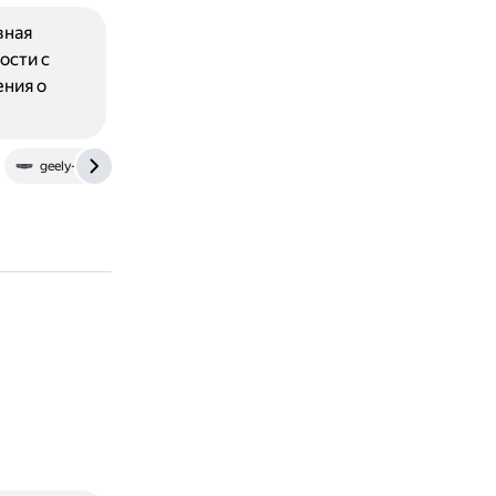
вная
ости с
ния о
geely-bc.ru
www.major-geely.ru