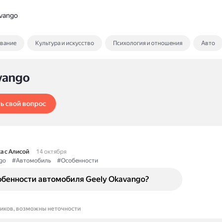
vango
ование
Культура и искусство
Психология и отношения
Авто
vango
ь свой вопрос
а с Алисой
14 октября
go
#Автомобиль
#Особенности
обенности автомобиля Geely Okavango?
ников, возможны неточности