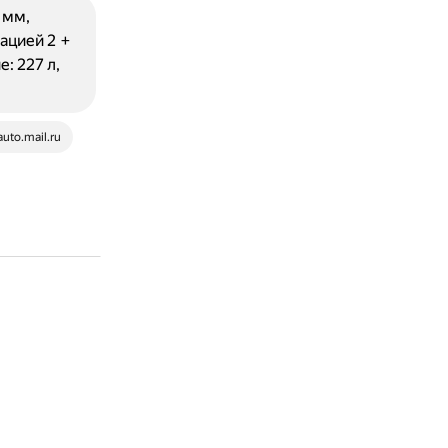
 мм,
ацией 2 +
: 227 л,
auto.mail.ru