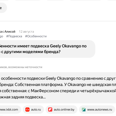
е
а с Алисой
12 августа
go
#Подвеска
#Особенности
енности имеет подвеска Geely Okavango по
 с другими моделями бренда?
ников, возможны неточности
особенности подвески Geely Okavango по сравнению с дру
ренда: Собственная платформа. У Okavango не шведская п
я собственная: с МакФерсоном спереди и четырёхрычажкой
жная задняя подвеска…
ww.ixbt.com
auto.ru
auto.onliner.by
www.autonews.ru