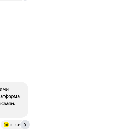
гими
латформа
 сзади.
motor.ru