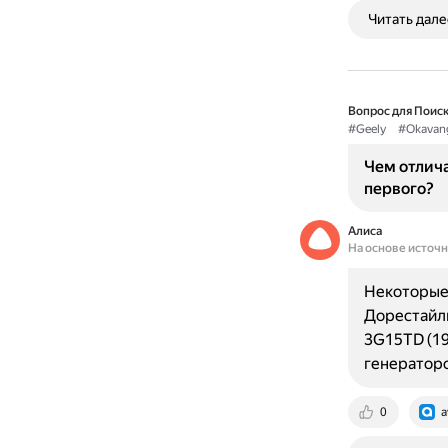
Читать дале
Вопрос для Поиск
#Geely
#Okavan
Чем отлича
первого?
Алиса
На основе источ
Некоторые 
Дорестайли
3G15TD (19
генератор
0
a