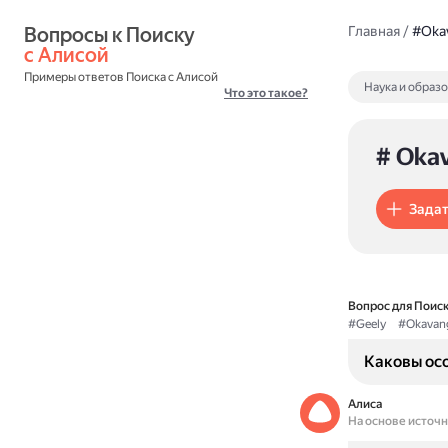
Вопросы к Поиску 
Главная
/
#Oka
с Алисой
Примеры ответов Поиска с Алисой
Наука и образ
Что это такое?
# Oka
Задат
Вопрос для Поиск
#Geely
#Okavan
Каковы ос
Алиса
На основе источ