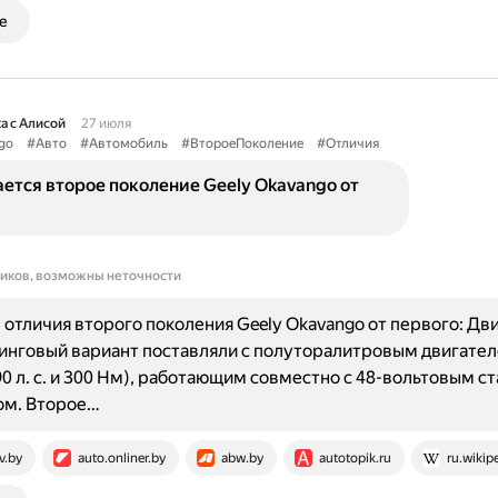
е
а с Алисой
27 июля
go
#Авто
#Автомобиль
#ВтороеПоколение
#Отличия
ется второе поколение Geely Okavango от
ников, возможны неточности
отличия второго поколения Geely Okavango от первого: Дви
нговый вариант поставляли с полуторалитровым двигател
0 л. с. и 300 Нм), работающим совместно с 48-вольтовым с
ом. Второе…
v.by
auto.onliner.by
abw.by
autotopik.ru
ru.wikip