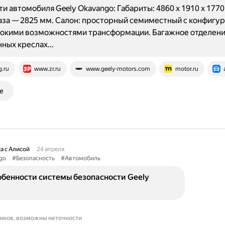
и автомобиля Geely Okavango: Габариты: 4860 х 1910 х 1770
аза — 2825 мм. Салон: просторный семиместный с конфигур
рокими возможностями трансформации. Багажное отделение
нных креслах…
g.ru
www.zr.ru
www.geely-motors.com
motor.ru
е
а с Алисой
24 апреля
go
#Безопасность
#Автомобиль
обенности системы безопасности Geely
ников, возможны неточности