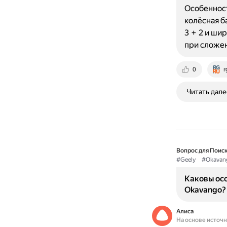
Особенност
колёсная б
3 + 2 и ши
при сложе
0
r
Читать дале
Вопрос для Поиск
#Geely
#Okavan
Каковы ос
Okavango?
Алиса
На основе источ