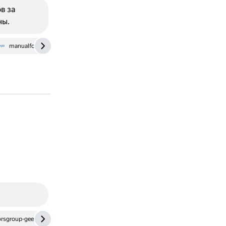
в за
ны.
manualforauto.ru
rsgroup-geely.ru