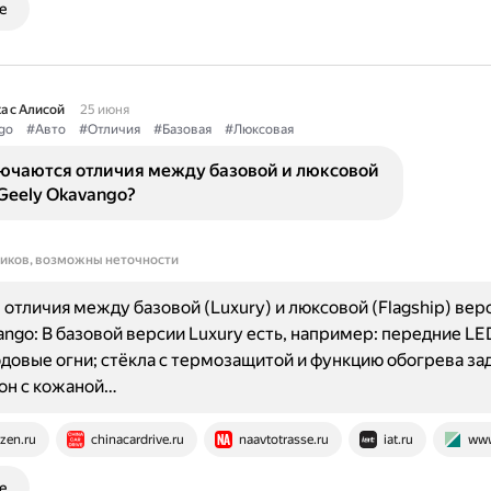
е
а с Алисой
25 июня
go
#Авто
#Отличия
#Базовая
#Люксовая
лючаются отличия между базовой и люксовой
Geely Okavango?
ников, возможны неточности
отличия между базовой (Luxury) и люксовой (Flagship) ве
ango: В базовой версии Luxury есть, например: передние LE
довые огни; стёкла с термозащитой и функцию обогрева за
лон с кожаной…
zen.ru
chinacardrive.ru
naavtotrasse.ru
iat.ru
www
е