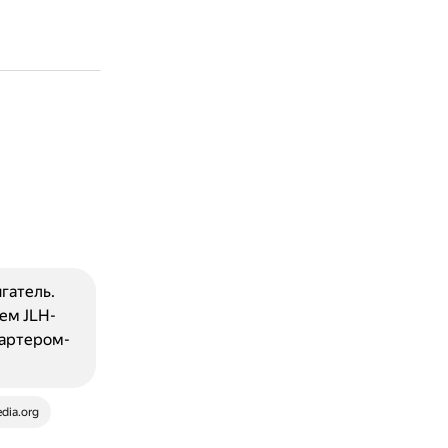
гатель.
ем JLH-
тартером-
edia.org