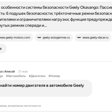
особенности системы безопасности Geely Okavango: Пасси
ть: 6 подушек безопасности; трёхточечные ремни безопасн
телями и ограничителями нагрузки; функция предупрежде
нутых ремнях спереди и…
ww.geely-motors.com
geely-avtogermes.ru
www.geely-dacar.ru
е
а с Алисой
31 мая
go
#Автомобиль
#Двигатель
#Номер
найти номер двигателя в автомобиле Geely
ников, возможны неточности