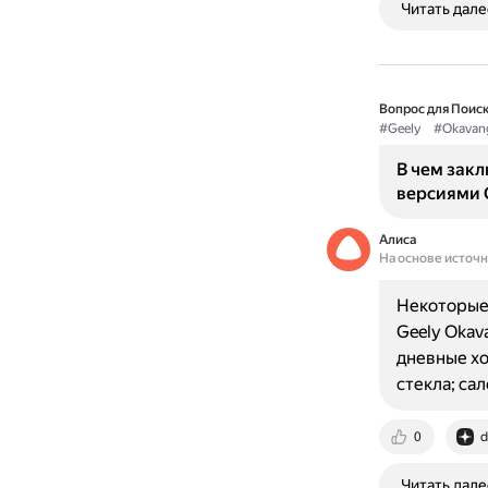
Читать дале
Вопрос для Поиск
#Geely
#Okavan
В чем зак
версиями 
Алиса
На основе источ
Некоторые 
Geely Okav
дневные хо
стекла; са
0
d
Читать дале