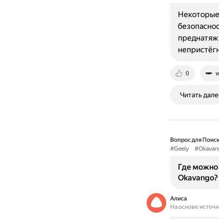
Некоторые 
безопаснос
преднатяжи
непристёг
0
w
Читать дале
Вопрос для Поиск
#Geely
#Okavan
Где можно 
Okavango?
Алиса
На основе источ