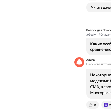
Читать дале
Вопрос для Поиск
#Geely
#Okavan
Какие особ
сравнению
Алиса
На основе источ
Некоторые 
моделями б
CMA, а сво
Многорыча
0
w