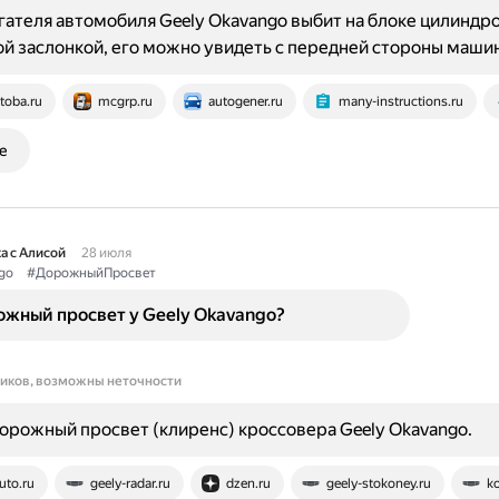
ателя автомобиля Geely Okavango выбит на блоке цилиндро
й заслонкой, его можно увидеть с передней стороны маши
toba.ru
mcgrp.ru
autogener.ru
many-instructions.ru
е
а с Алисой
28 июля
go
#ДорожныйПросвет
ожный просвет у Geely Okavango?
ников, возможны неточности
орожный просвет (клиренс) кроссовера Geely Okavango.
uto.ru
geely-radar.ru
dzen.ru
geely-stokoney.ru
ko