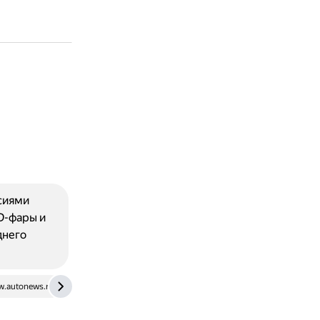
рсиями
D-фары и
днего
.autonews.ru