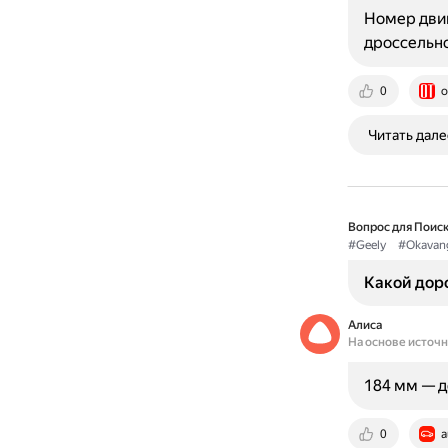
Номер двиг
дроссельно
0
o
Читать дале
Вопрос для Поиск
#Geely
#Okavan
Какой дор
Алиса
На основе источ
184 мм — д
0
a