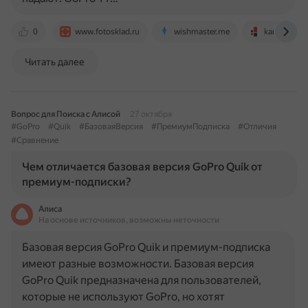
0
www.fotosklad.ru
wishmaster.me
kartridge.or
Читать далее
Вопрос для Поиска с Алисой
27 октября
#GoPro
#Quik
#БазоваяВерсия
#ПремиумПодписка
#Отличия
#Сравнение
Чем отличается базовая версия GoPro Quik от
премиум-подписки?
Алиса
На основе источников, возможны неточности
Базовая версия GoPro Quik и премиум-подписка
имеют разные возможности. Базовая версия
GoPro Quik предназначена для пользователей,
которые не используют GoPro, но хотят