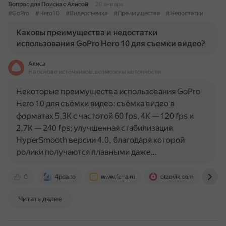
Вопрос для Поиска с Алисой
28 января
#GoPro
#Hero10
#Видеосъемка
#Преимущества
#Недостатки
Каковы преимущества и недостатки
использования GoPro Hero 10 для съемки видео?
Алиса
На основе источников, возможны неточности
Некоторые преимущества использования GoPro
Hero 10 для съёмки видео: съёмка видео в
форматах 5,3K с частотой 60 fps, 4K — 120 fps и
2,7K — 240 fps; улучшенная стабилизация
HyperSmooth версии 4.0, благодаря которой
ролики получаются плавными даже…
0
4pda.to
www.ferra.ru
otzovik.com
hi
Читать далее