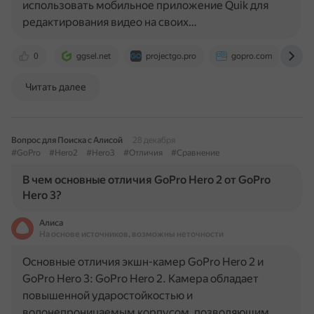
использовать мобильное приложение Quik для
редактирования видео на своих…
0
ggsel.net
projectgo.pro
gopro.com
w
Читать далее
Вопрос для Поиска с Алисой
28 декабря
#GoPro
#Hero2
#Hero3
#Отличия
#Сравнение
В чем основные отличия GoPro Hero 2 от GoPro
Hero 3?
Алиса
На основе источников, возможны неточности
Основные отличия экшн-камер GoPro Hero 2 и
GoPro Hero 3: GoPro Hero 2. Камера обладает
повышенной ударостойкостью и
водонепроницаемым корпусом, позволяющим