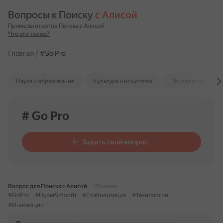
Вопросы к Поиску 
с Алисой
Примеры ответов Поиска с Алисой
Что это такое?
Главная
/
#Go Pro
Наука и образование
Культура и искусство
Психология и отн
# Go Pro
Задать свой вопрос
Вопрос для Поиска с Алисой
25 июля
#GoPro
#HyperSmooth
#Стабилизация
#Технологии
#Инновации