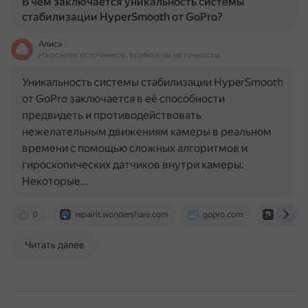
В чем заключается уникальность системы
стабилизации HyperSmooth от GoPro?
Алиса
На основе источников, возможны неточности
Уникальность системы стабилизации HyperSmooth
от GoPro заключается в её способности
предвидеть и противодействовать
нежелательным движениям камеры в реальном
времени с помощью сложных алгоритмов и
гироскопических датчиков внутри камеры.
Некоторые…
0
repairit.wondershare.com
gopro.com
www.hi
Читать далее