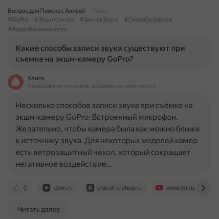
Вопрос для Поиска с Алисой
1 мая
#GoPro
#ЭкшнКамера
#ЗаписьЗвука
#СпособыЗаписи
#АудиоВозможности
Какие способы записи звука существуют при
съемке на экшн-камеру GoPro?
Алиса
На основе источников, возможны неточности
Несколько способов записи звука при съёмке на
экшн-камеру GoPro: Встроенный микрофон.
Желательно, чтобы камера была как можно ближе
к источнику звука. Для некоторых моделей камер
есть ветрозащитный чехол, который сокращает
негативное воздействие…
0
dzen.ru
club.dns-shop.ru
www.youtube.com
Читать далее