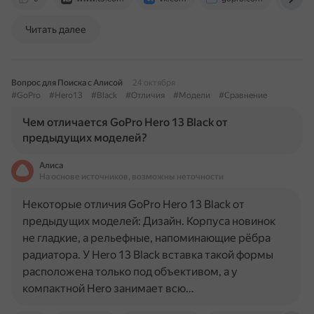
Читать далее
Вопрос для Поиска с Алисой
24 октября
#GoPro
#Hero13
#Black
#Отличия
#Модели
#Сравнение
Чем отличается GoPro Hero 13 Black от
предыдущих моделей?
Алиса
На основе источников, возможны неточности
Некоторые отличия GoPro Hero 13 Black от
предыдущих моделей: Дизайн. Корпуса новинок
не гладкие, а рельефные, напоминающие рёбра
радиатора. У Hero 13 Black вставка такой формы
расположена только под объективом, а у
компактной Hero занимает всю…