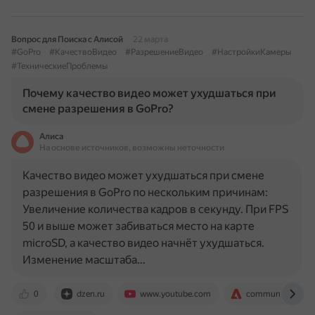
Вопрос для Поиска с Алисой
22 марта
#GoPro
#КачествоВидео
#РазрешениеВидео
#НастройкиКамеры
#ТехническиеПроблемы
Почему качество видео может ухудшаться при
смене разрешения в GoPro?
Алиса
На основе источников, возможны неточности
Качество видео может ухудшаться при смене
разрешения в GoPro по нескольким причинам:
Увеличение количества кадров в секунду. При FPS
50 и выше может забиваться место на карте
microSD, а качество видео начнёт ухудшаться.
Изменение масштаба…
0
dzen.ru
www.youtube.com
community.adobe