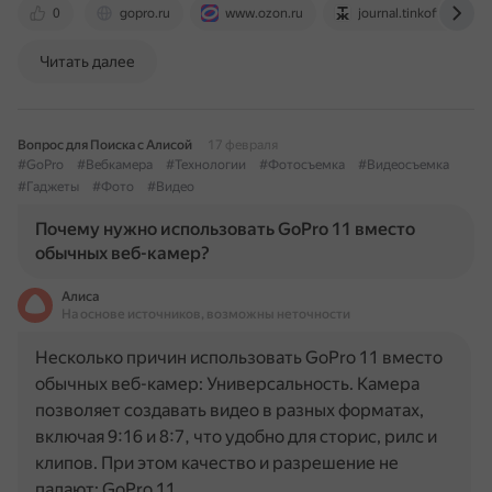
0
gopro.ru
www.ozon.ru
journal.tinkoff.ru
Читать далее
Вопрос для Поиска с Алисой
17 февраля
#GoPro
#Вебкамера
#Технологии
#Фотосъемка
#Видеосъемка
#Гаджеты
#Фото
#Видео
Почему нужно использовать GoPro 11 вместо
обычных веб-камер?
Алиса
На основе источников, возможны неточности
Несколько причин использовать GoPro 11 вместо
обычных веб-камер: Универсальность. Камера
позволяет создавать видео в разных форматах,
включая 9:16 и 8:7, что удобно для сторис, рилс и
клипов. При этом качество и разрешение не
падают: GoPro 11…