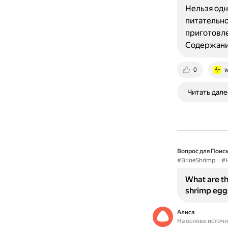
Нельзя одн
питательно
приготовле
Содержани
0
w
Читать дале
Вопрос для Поиск
#BrineShrimp
#H
What are th
shrimp egg
Алиса
На основе источ