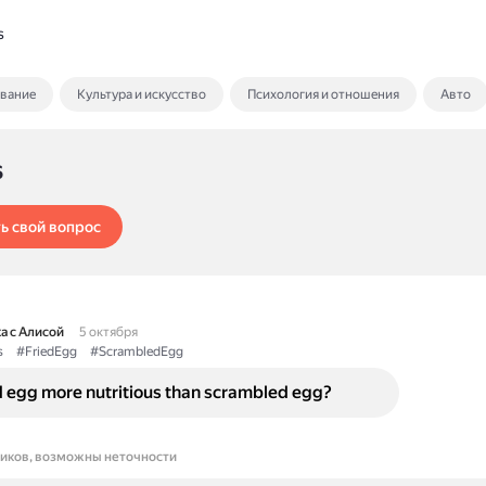
s
ование
Культура и искусство
Психология и отношения
Авто
s
ь свой вопрос
а с Алисой
5 октября
s
#FriedEgg
#ScrambledEgg
d egg more nutritious than scrambled egg?
ников, возможны неточности