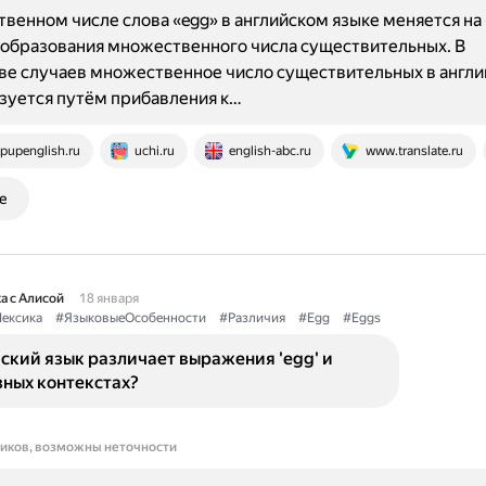
венном числе слова «egg» в английском языке меняется на 
 образования множественного числа существительных. В
ве случаев множественное число существительных в англ
зуется путём прибавления к…
pupenglish.ru
uchi.ru
english-abc.ru
www.translate.ru
е
а с Алисой
18 января
ексика
#ЯзыковыеОсобенности
#Различия
#Egg
#Eggs
ский язык различает выражения 'egg' и
азных контекстах?
ников, возможны неточности