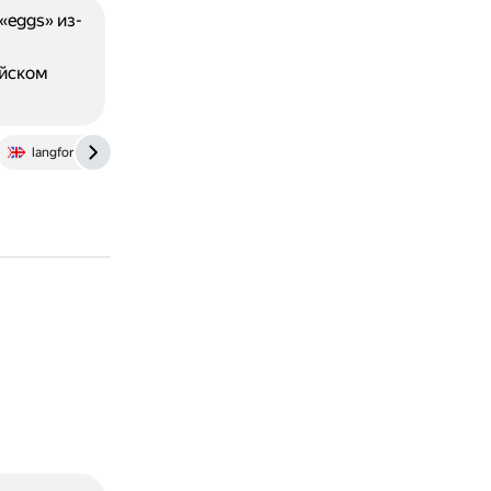
«eggs» из-
ийском
langformula.ru