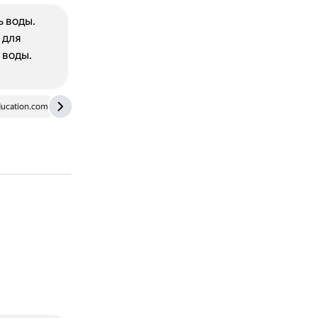
 воды.
 для
 воды.
ucation.com
enviroliteracy.org