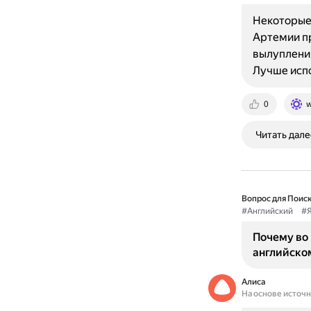
Некоторые 
Артемии пр
вылупления
Лучше исп
0
w
Читать дале
Вопрос для Поиск
#Английский
#Я
Почему во 
английском
Алиса
На основе источ