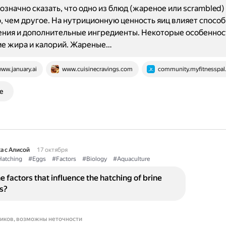
означно сказать, что одно из блюд (жареное или scrambled)
, чем другое. На нутриционную ценность яиц влияет способ
ния и дополнительные ингредиенты. Некоторые особеннос
е жира и калорий. Жареные…
ww.january.ai
www.cuisinecravings.com
community.myfitnesspal
е
а с Алисой
17 октября
atching
#Eggs
#Factors
#Biology
#Aquaculture
e factors that influence the hatching of brine
s?
ников, возможны неточности