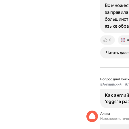
Во множест
за правила
большинст
языке обра
0
u
Читать дале
Вопрос для Поиск
#Английский
#Л
Как англий
'eggs' в р
Алиса
На основе источ