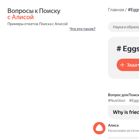
Вопросы к Поиску 
Главная
/
#Egg
с Алисой
Примеры ответов Поиска с Алисой
Наука и образ
Что это такое?
# Egg
Задат
Вопрос для Поиск
#Nutrition
#Egg
Why is frie
Алиса
На основе источ