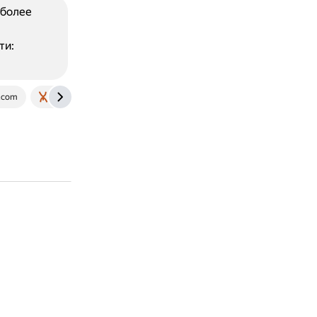
 более
ти:
.com
mealmastermind.com
cooksdream.com