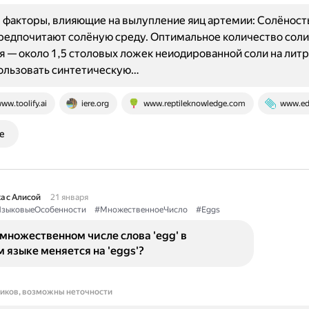
факторы, влияющие на вылупление яиц артемии: Солёность
едпочитают солёную среду. Оптимальное количество соли
 — около 1,5 столовых ложек неиодированной соли на литр
ользовать синтетическую…
ww.toolify.ai
iere.org
www.reptileknowledge.com
www.ed
е
а с Алисой
21 января
зыковыеОсобенности
#МножественноеЧисло
#Eggs
множественном числе слова 'egg' в
 языке меняется на 'eggs'?
ников, возможны неточности