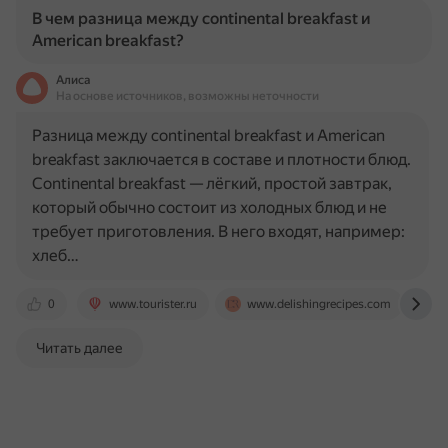
В чем разница между continental breakfast и
American breakfast?
Алиса
На основе источников, возможны неточности
Разница между continental breakfast и American
breakfast заключается в составе и плотности блюд.
Continental breakfast — лёгкий, простой завтрак,
который обычно состоит из холодных блюд и не
требует приготовления. В него входят, например:
хлеб…
0
www.tourister.ru
www.delishingrecipes.com
h
Читать далее