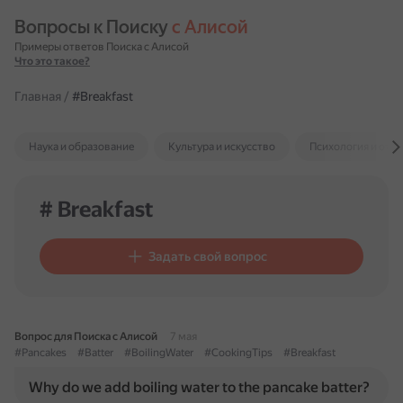
Вопросы к Поиску 
с Алисой
Примеры ответов Поиска с Алисой
Что это такое?
Главная
/
#Breakfast
Наука и образование
Культура и искусство
Психология и отн
# Breakfast
Задать свой вопрос
Вопрос для Поиска с Алисой
7 мая
#Pancakes
#Batter
#BoilingWater
#CookingTips
#Breakfast
Why do we add boiling water to the pancake batter?