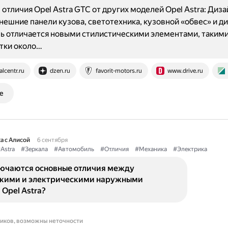
отличия Opel Astra GTC от других моделей Opel Astra: Дизай
нешние панели кузова, светотехника, кузовной «обвес» и ди
 отличается новыми стилистическими элементами, такими
тки около…
alcentr.ru
dzen.ru
favorit-motors.ru
www.drive.ru
е
а с Алисой
6 сентября
Astra
#Зеркала
#Автомобиль
#Отличия
#Механика
#Электрика
лючаются основные отличия между
кими и электрическими наружными
Opel Astra?
ников, возможны неточности