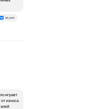
ъёмных
vk.com
сло играет
 от износа.
талей