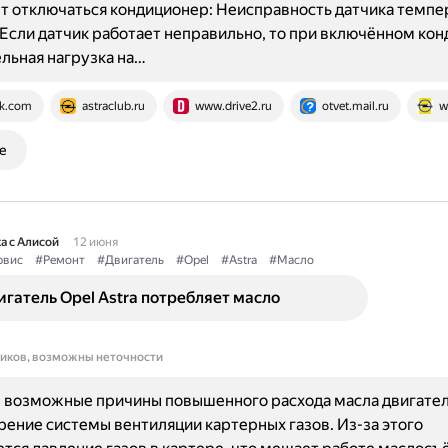
т отключаться кондиционер: Неисправность датчика темп
 Если датчик работает неправильно, то при включённом ко
льная нагрузка на…
k.com
astraclub.ru
www.drive2.ru
otvet.mail.ru
w
е
а с Алисой
12 июня
рвис
#Ремонт
#Двигатель
#Opel
#Astra
#Масло
гатель Opel Astra потребляет масло
ников, возможны неточности
 возможные причины повышенного расхода масла двигател
орение системы вентиляции картерных газов. Из-за этого