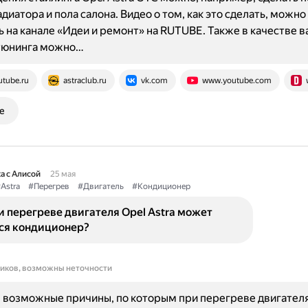
диатора и пола салона. Видео о том, как это сделать, можно
 на канале «Идеи и ремонт» на RUTUBE. Также в качестве 
тюнинга можно…
utube.ru
astraclub.ru
vk.com
www.youtube.com
е
а с Алисой
25 мая
Astra
#Перегрев
#Двигатель
#Кондиционер
 перегреве двигателя Opel Astra может
ся кондиционер?
ников, возможны неточности
возможные причины, по которым при перегреве двигателя