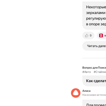
Некоторые
зеркалами 
регулируют
в опоре зе
0
w
Читать дале
Вопрос для Поиск
#Авто
#Стайли
Как сделат
Алиса
На основе источ
Для провед