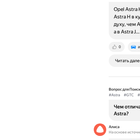
Opel Astra
Astra H в 
духу, чем A
а в Astra J…
0
a
Читать дале
Вопрос для Поиск
#Astra
#GTC
#
Чем отлича
Astra?
Алиса
На основе источ