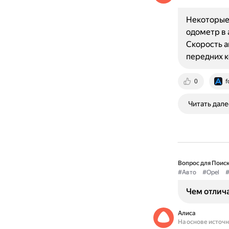
Некоторые
одометр в 
Скорость а
передних 
0
f
Читать дале
Вопрос для Поиск
#Авто
#Opel
#
Чем отличае
Алиса
На основе источ