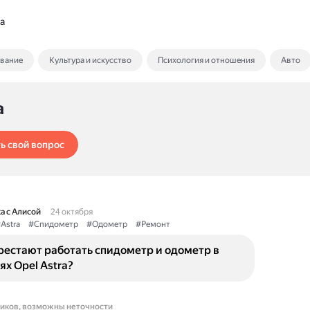
a
ование
Культура и искусство
Психология и отношения
Авто
a
ь свой вопрос
а с Алисой
24 октября
Astra
#Спидометр
#Одометр
#Ремонт
рестают работать спидометр и одометр в
х Opel Astra?
ников, возможны неточности