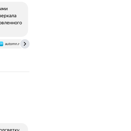
ыми
зеркала
овленного
automn.ru
подсветку