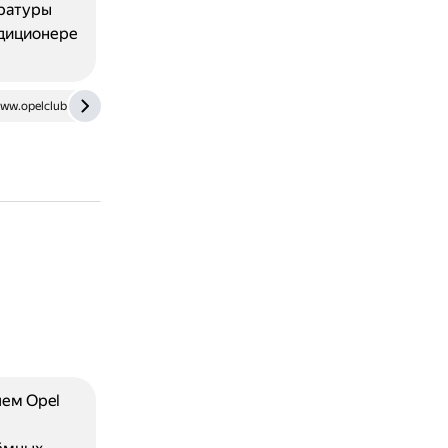
ературы
ндиционере
ww.opelclub.ru
ем Opel