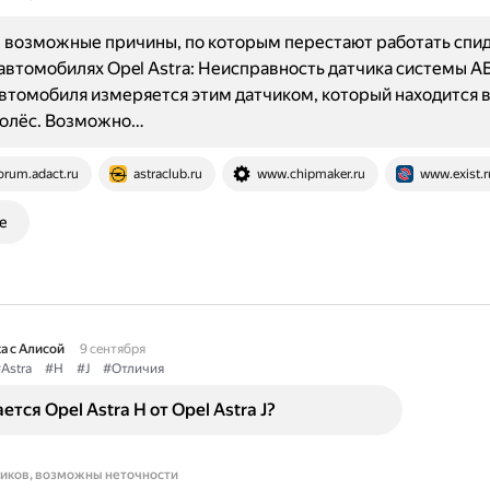
 возможные причины, по которым перестают работать спи
автомобилях Opel Astra: Неисправность датчика системы А
втомобиля измеряется этим датчиком, который находится в
колёс. Возможно…
orum.adact.ru
astraclub.ru
www.chipmaker.ru
www.exist.r
е
а с Алисой
9 сентября
Astra
#H
#J
#Отличия
тся Opel Astra H от Opel Astra J?
ников, возможны неточности