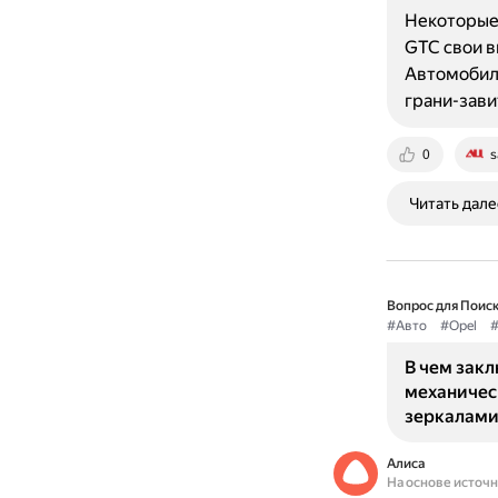
Некоторые 
GTC свои в
Автомобиль
грани-зави
0
s
Читать дале
Вопрос для Поиск
#Авто
#Opel
#
В чем зак
механичес
зеркалами 
Алиса
На основе источ