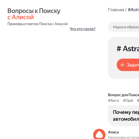
Вопросы к Поиску 
Главная
/
#Astr
с Алисой
Примеры ответов Поиска с Алисой
Наука и образ
Что это такое?
# Astr
Задат
Вопрос для Поиск
#Авто
#Opel
#
Почему пе
автомобиля
Алиса
На основе источ