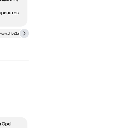
вариантов
www.drive2.ru
 Opel