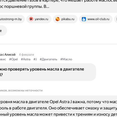
тся давление газов в картере, что мешает работе маслос
ос поршневой группы. В…
utostrong-m.by
yandex.ru
pikabu.ru
www.oil-club.ru
е
а с Алисой
4 февраля
рвис
#Opel
#Astra
#J
#Двигатель
#Масло
жно проверять уровень масла в двигателе
J?
ников, возможны неточности
ровня масла в двигателе Opel Astra J важна, потому что ма
оль в работе двигателя. Оно обеспечивает смазку и защиту
ный уровень масла может привести к трениям и износу де