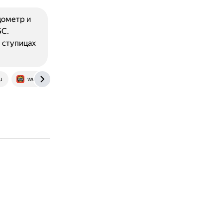
дометр и
БС.
 ступицах
u
www.auto-bk.ru