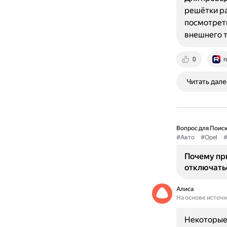
решётки ра
посмотреть
внешнего 
0
r
Читать дале
Вопрос для Поиск
#Авто
#Opel
#
Почему при
отключать
Алиса
На основе источ
Некоторые 