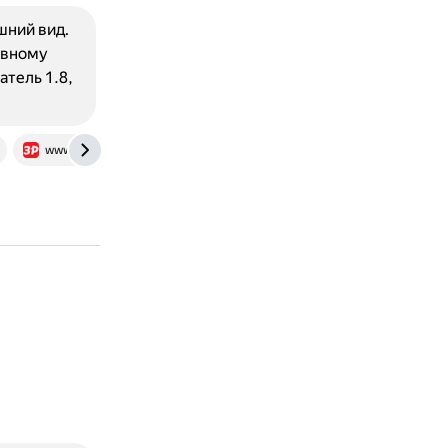
шний вид.
ивному
атель 1.8,
www.zr.ru