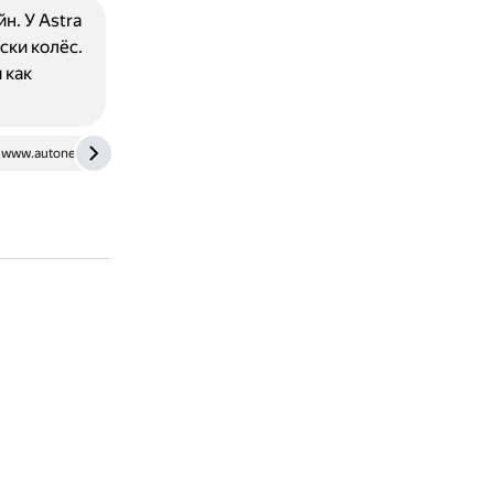
н. У Astra
ски колёс.
 как
www.autonews.ru