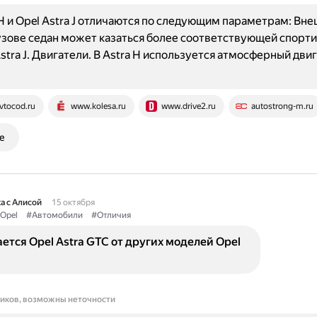
 H и Opel Astra J отличаются по следующим параметрам: Вне
кузове седан может казаться более соответствующей спорт
stra J. Двигатели. В Astra H используется атмосферный двиг
vtocod.ru
www.kolesa.ru
www.drive2.ru
autostrong-m.ru
е
а с Алисой
15 октября
Opel
#Автомобили
#Отличия
ется Opel Astra GTC от других моделей Opel
ников, возможны неточности