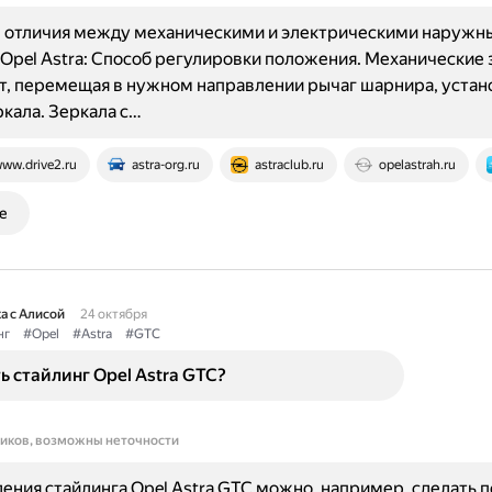
 отличия между механическими и электрическими наружн
Opel Astra: Способ регулировки положения. Механические 
, перемещая в нужном направлении рычаг шарнира, устан
ркала. Зеркала с…
ww.drive2.ru
astra-org.ru
astraclub.ru
opelastrah.ru
е
а с Алисой
24 октября
нг
#Opel
#Astra
#GTC
ь стайлинг Opel Astra GTC?
ников, возможны неточности
ения стайлинга Opel Astra GTC можно, например, сделать 