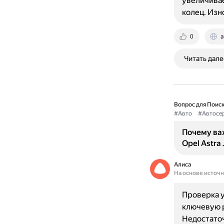
увеличивае
колец. Изн
0
a
Читать дале
Вопрос для Поиск
#Авто
#Автосе
Почему ва
Opel Astra 
Алиса
На основе источ
Проверка у
ключевую р
Недостаточ