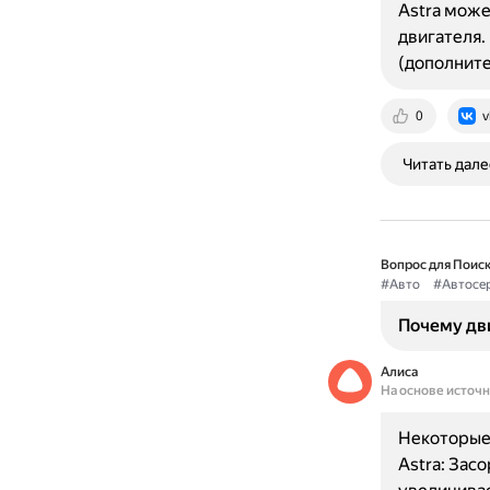
Astra може
двигателя.
(дополните
0
v
Читать дале
Вопрос для Поиск
#Авто
#Автосе
Почему дви
Алиса
На основе источ
Некоторые
Astra: Зас