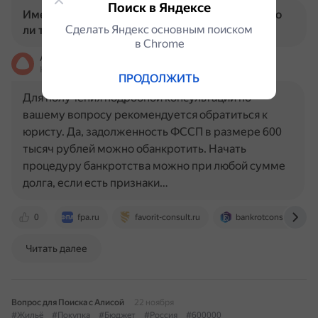
Поиск в Яндексе
Имею задолженность ФССП 600тыс.руб, можно
Сделать Яндекс основным поиском
ли такой долг обанкротить?
в Сhrome
Алиса
На основе источников, возможны неточности
ПРОДОЛЖИТЬ
Для получения подробной консультации по
вашему вопросу рекомендуется обратиться к
юристу. Да, задолженность ФССП в размере 600
тысяч рублей можно обанкротить. Начать
процедуру банкротства можно при любой сумме
долга, если есть признаки…
0
fpa.ru
favorit-consult.ru
bankrotconsult.ru
Читать далее
Вопрос для Поиска с Алисой
22 ноября
#Жильё
#Покупка
#Бюджет
#Россия
#600000