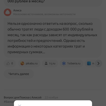
000 рублей в месяц?
Алиса
На основе источников, возможны неточности
Нельзя однозначно ответить на вопрос, сколько
обычно тратят люди с доходом 600 000 рублей в
месяц, так как расходы зависят от индивидуальных
потребностей и предпочтений. Однако есть
информация о некоторых категориях трат и
примерных суммах…
0
pikabu.ru
t-j.ru
1siberia.ru
ngs55.ru
Читать далее
Вопрос для Поиска с Алисой
22 ноября
#Банкротство
#Задолженность
#ФССП
#600000