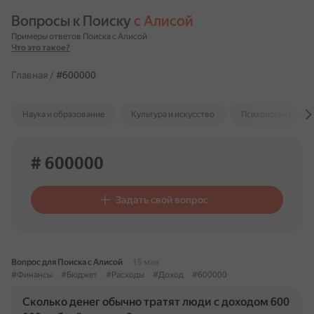
Вопросы к Поиску 
с Алисой
Примеры ответов Поиска с Алисой
Что это такое?
Главная
/
#600000
Наука и образование
Культура и искусство
Психология и отн
# 600000
Задать свой вопрос
Вопрос для Поиска с Алисой
15 мая
#Финансы
#Бюджет
#Расходы
#Доход
#600000
Сколько денег обычно тратят люди с доходом 600