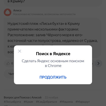
в Крыму?
Алиса
На основе источников, возможны неточности
Нудистский пляж «Лисья бухта» в Крыму
примечателен несколькими факторами:
Расположение: залив Чёрного моря в юго-
восточной части полуострова, недалеко от Судака,
к юго-западу от посёлка Курортное и к северо-
востоку от посёлка Прибрежное…
Поиск в Яндексе
Сделать Яндекс основным поиском
0
www.tourister.ru
azovsky.ru
dzen.ru
в Сhrome
Читать далее
ПРОДОЛЖИТЬ
Вопрос для Поиска с Алисой
22 ноября
#ЛисьяБухта
#Крым
#КакДобраться
#Машина
#Маршрут