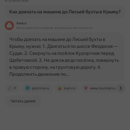
#Путешествие
Как доехать на машине до Лисьей бухты в Крыму?
Алиса
На основе источников, возможны неточности
Чтобы доехать на машине до Лисьей бухты в
Крыму, нужно: 1. Двигаться по шоссе Феодосия —
Судак. 2. Свернуть на посёлок Курортное перед
Щебетовкой. 3. Не доезжая до посёлка, повернуть
в правую сторону, на грунтовую дорогу. 4.
Продолжить движение по…
0
gidcrima.ru
krym.in
www.tourister.ru
Читать далее