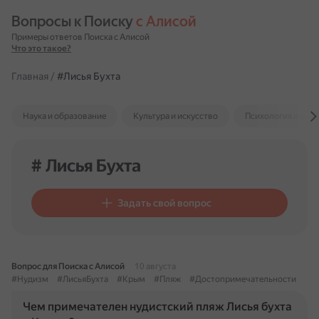
Вопросы к Поиску 
с Алисой
Примеры ответов Поиска с Алисой
Что это такое?
Главная
/
#Лисья Бухта
Наука и образование
Культура и искусство
Психология и отн
# Лисья Бухта
Задать свой вопрос
Вопрос для Поиска с Алисой
10 августа
#Нудизм
#ЛисьяБухта
#Крым
#Пляж
#Достопримечательности
Чем примечателен нудистский пляж Лисья бухта