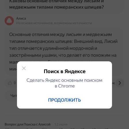
Каковы основные отличия между лисьим и
медвежьим типами померанских шпицев?
Алиса
На основе источников, возможны неточности
Основные отличия между лисьим и медвежьим
типами померанских шпицев: Внешний вид. Лисий
тип отличается удлинённой мордочкой и
заострёнными ушами, что делает его похожим на
маленьких лисиц. Глаза у таких шпицев
миндалевидные, а шерсть — гладкая и…
Поиск в Яндексе
Сделать Яндекс основным поиском
0
dzen.ru
kinpet.ru
xn----8sbwbh4acwg0bt0c.xn
в Сhrome
Читать далее
ПРОДОЛЖИТЬ
Вопрос для Поиска с Алисой
12 июня