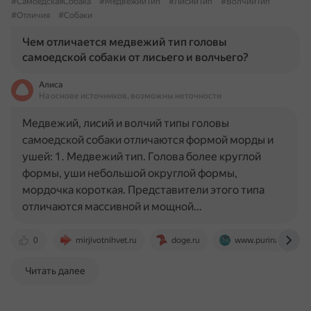
#СамоедскаяСобака
#МедвежийТип
#ЛисийТип
#ВолчийТип
#Отличия
#Собаки
Чем отличается медвежий тип головы
самоедской собаки от лисьего и волчьего?
Алиса
На основе источников, возможны неточности
Медвежий, лисий и волчий типы головы
самоедской собаки отличаются формой морды и
ушей: 1. Медвежий тип. Голова более круглой
формы, уши небольшой округлой формы,
мордочка короткая. Представители этого типа
отличаются массивной и мощной…
0
mirjivotnihvet.ru
doge.ru
www.purinaone.ru
Читать далее