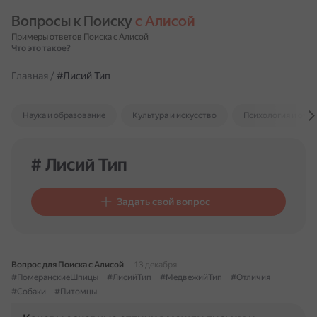
Вопросы к Поиску 
с Алисой
Примеры ответов Поиска с Алисой
Что это такое?
Главная
/
#Лисий Тип
Наука и образование
Культура и искусство
Психология и отн
# Лисий Тип
Задать свой вопрос
Вопрос для Поиска с Алисой
13 декабря
#ПомеранскиеШпицы
#ЛисийТип
#МедвежийТип
#Отличия
#Собаки
#Питомцы