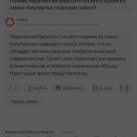
Почему лирический баритон считается одним из
самых популярных подвидов голоса?
Алиса
На основе источников, возможны неточности
Лирический баритон считается одним из самых
популярных подвидов голоса, потому что он
обладает мягким, нежным тембром и высокой
подвижностью. Такой голос позволяет раскрывать
романтические и любовно-лирические образы.
Некоторые яркие представители…
0
soul5.ru
singlikeme.ru
m.ok.ru
aif.ru
Читать далее
Вопрос для Поиска с Алисой
13 декабря