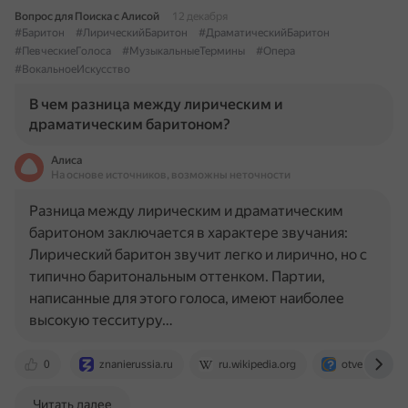
Вопрос для Поиска с Алисой
12 декабря
#Баритон
#ЛирическийБаритон
#ДраматическийБаритон
#ПевческиеГолоса
#МузыкальныеТермины
#Опера
#ВокальноеИскусство
В чем разница между лирическим и
драматическим баритоном?
Алиса
На основе источников, возможны неточности
Разница между лирическим и драматическим
баритоном заключается в характере звучания:
Лирический баритон звучит легко и лирично, но с
типично баритональным оттенком. Партии,
написанные для этого голоса, имеют наиболее
высокую тесситуру…
0
znanierussia.ru
ru.wikipedia.org
otvet.mail.ru
Читать далее