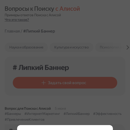
Вопросы к Поиску 
с Алисой
Примеры ответов Поиска с Алисой
Что это такое?
Главная
/
#Липкий Баннер
Наука и образование
Культура и искусство
Психология и отн
# Липкий Баннер
Задать свой вопрос
Вопрос для Поиска с Алисой
5 июня
#Баннеры
#ИнтернетМаркетинг
#ЛипкийБаннер
#Эффективность
#ПривлечениеКлиентов