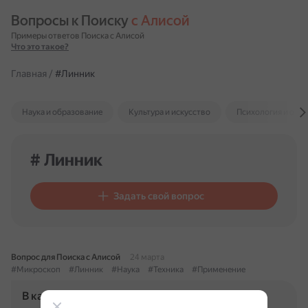
Вопросы к Поиску 
с Алисой
Примеры ответов Поиска с Алисой
Что это такое?
Главная
/
#Линник
Наука и образование
Культура и искусство
Психология и отн
# Линник
Задать свой вопрос
Вопрос для Поиска с Алисой
24 марта
#Микроскоп
#Линник
#Наука
#Техника
#Применение
В каких областях науки и техники применяют