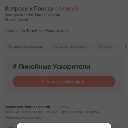
Вопросы к Поиску 
с Алисой
Примеры ответов Поиска с Алисой
Что это такое?
Главная
/
#Линейные Ускорители
Наука и образование
Культура и искусство
Психология и отн
# Линейные Ускорители
Задать свой вопрос
Вопрос для Поиска с Алисой
2 октября
#Физика
#Технологии
#Наука
#Ускорители
#Циклы
#ЛинейныеУскорители