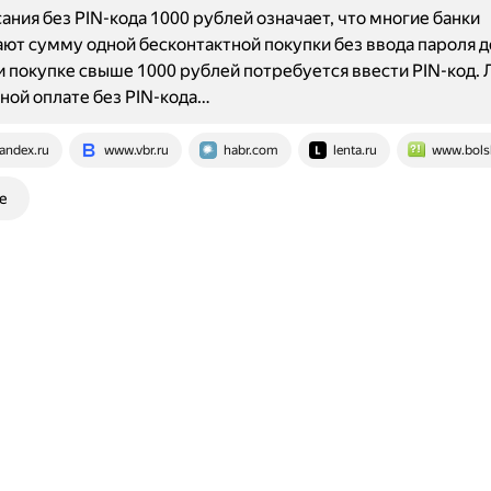
ания без PIN-кода 1000 рублей означает, что многие банки
ют сумму одной бесконтактной покупки без ввода пароля д
 покупке свыше 1000 рублей потребуется ввести PIN-код. 
ной оплате без PIN-кода…
andex.ru
www.vbr.ru
habr.com
lenta.ru
www.bols
е