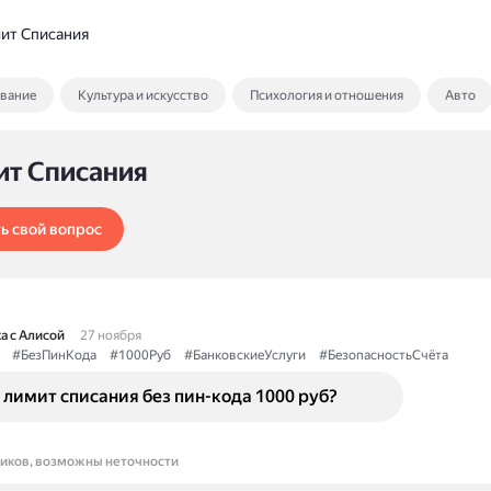
ит Списания
ование
Культура и искусство
Психология и отношения
Авто
ит Списания
ь свой вопрос
а с Алисой
27 ноября
#БезПинКода
#1000Руб
#БанковскиеУслуги
#БезопасностьСчёта
 лимит списания без пин-кода 1000 руб?
ников, возможны неточности