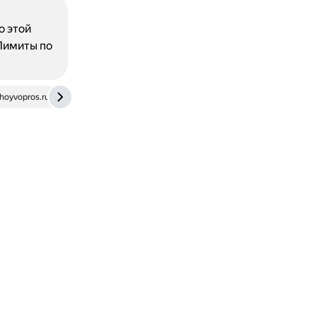
о этой
Лимиты по
hoyvopros.ru