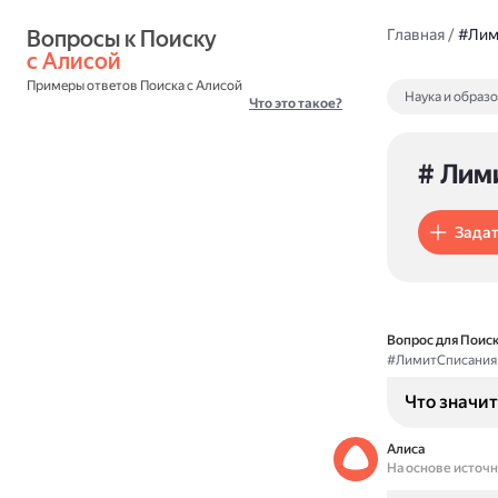
Вопросы к Поиску 
Главная
/
#Лим
с Алисой
Примеры ответов Поиска с Алисой
Наука и образ
Что это такое?
# Лим
Задат
Вопрос для Поиск
#ЛимитСписания
Что значит
Алиса
На основе источ