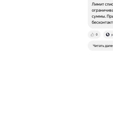
Лимит спис
ограничива
суммы. При
бесконтакт
0
y
Читать дале