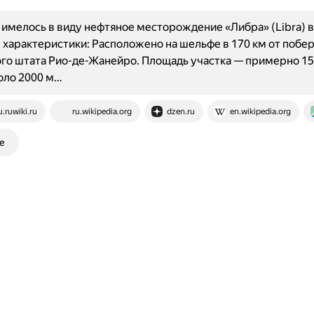
имелось в виду нефтяное месторождение «Либра» (Libra) в
характеристики: Расположено на шельфе в 170 км от побе
го штата Рио-де-Жанейро. Площадь участка — примерно 15
оло 2000 м…
u.ruwiki.ru
ru.wikipedia.org
dzen.ru
en.wikipedia.org
е