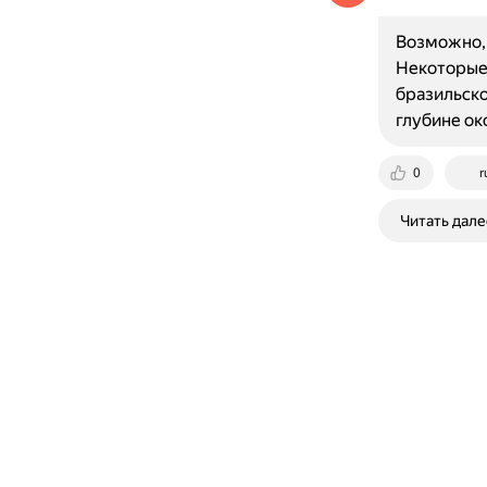
Возможно, 
Некоторые 
бразильско
глубине ок
0
r
Читать дале