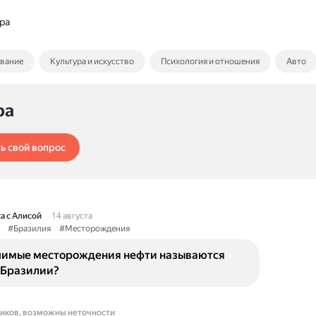
ра
ование
Культура и искусство
Психология и отношения
Авто
ра
ь свой вопрос
а с Алисой
14 августа
#Бразилия
#Месторождения
чимые месторождения нефти называются
 Бразилии?
ников, возможны неточности