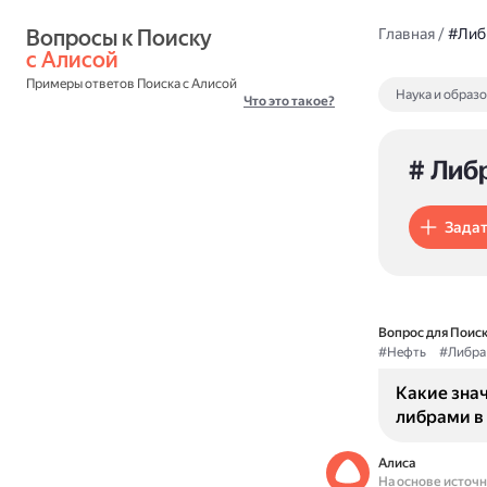
Вопросы к Поиску 
Главная
/
#Либ
с Алисой
Примеры ответов Поиска с Алисой
Наука и образ
Что это такое?
# Либ
Задат
Вопрос для Поиск
#Нефть
#Либра
Какие зна
либрами в
Алиса
На основе источ