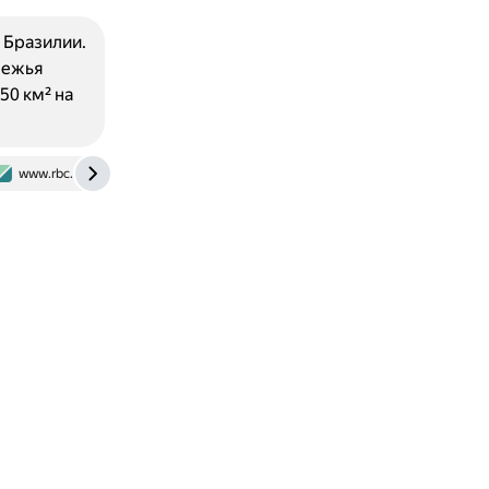
 Бразилии.
режья
50 км² на
www.rbc.ru