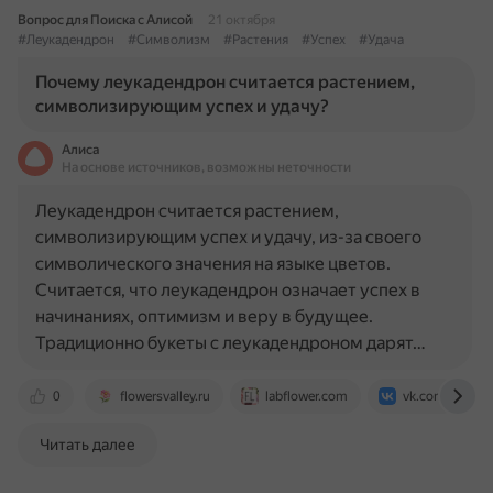
Вопрос для Поиска с Алисой
21 октября
#Леукадендрон
#Символизм
#Растения
#Успех
#Удача
Почему леукадендрон считается растением,
символизирующим успех и удачу?
Алиса
На основе источников, возможны неточности
Леукадендрон считается растением,
символизирующим успех и удачу, из-за своего
символического значения на языке цветов.
Считается, что леукадендрон означает успех в
начинаниях, оптимизм и веру в будущее.
Традиционно букеты с леукадендроном дарят…
0
flowersvalley.ru
labflower.com
vk.com
Читать далее