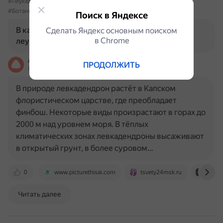
#Леукадендрон
#КлиматическиеЗоны
#Растения
#Природа
#Ботаника
Поиск в Яндексе
В каких климатических зонах растет
Сделать Яндекс основным поиском
в Сhrome
леукадендрон?
Алиса
ПРОДОЛЖИТЬ
На основе источников, возможны неточности
В природе левкадендрон растёт в Капском
флористическом царстве, где преобладает
финбош. Некоторые виды произрастают в горах до
2000 м над уровнем моря. В тёплых
климатических зонах левкадендроны высаживают
в открытый грунт, в более суровом…
0
www.picturethisai.com
tsvety24msk.ru
dzen.
Читать далее