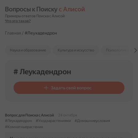
Вопросы к Поиску 
с Алисой
Примеры ответов Поиска с Алисой
Что это такое?
Главная
/
#Леукадендрон
Наука и образование
Культура и искусство
Психология и отн
# Леукадендрон
Задать свой вопрос
Вопрос для Поиска с Алисой
24 октября
#Леукадендрон
#Уходзарастениями
#Домашниеусловия
#Комнатныерастения