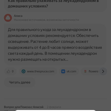
Как правильно ухаживать за леукадендроном в
домашних условиях?
Алиса
На основе источников, возможны неточности
Для правильного ухода за леукадендроном в
домашних условиях рекомендуется: Обеспечить
освещение. Растение любит солнце, может
выдерживать от 4 до 8 часов прямого воздействия
света каждый день. В помещении леукадендрон
нужно размещать на открытых…
0
www.thespruce.com
vk.com
flowersvalley.ru
Читать далее
Вопрос для Поиска с Алисой
2 февраля