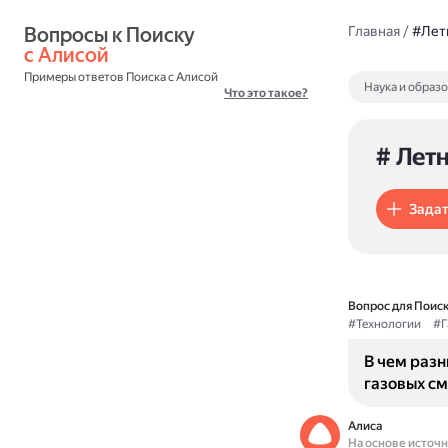
Вопросы к Поиску 
Главная
/
#Лет
с Алисой
Примеры ответов Поиска с Алисой
Наука и образ
Что это такое?
# Лет
Задат
Вопрос для Поиск
#Технологии
#Г
В чем раз
газовых с
Алиса
На основе источ