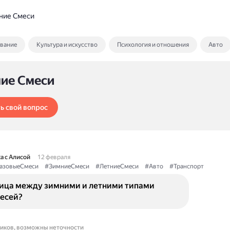
ние Смеси
ование
Культура и искусство
Психология и отношения
Авто
ние Смеси
ь свой вопрос
а с Алисой
12 февраля
азовыеСмеси
#ЗимниеСмеси
#ЛетниеСмеси
#Авто
#Транспорт
ница между зимними и летними типами
месей?
ников, возможны неточности