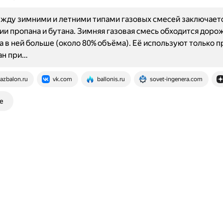
жду зимними и летними типами газовых смесей заключаетс
и пропана и бутана. Зимняя газовая смесь обходится доро
а в ней больше (около 80% объёма). Её используют только п
тан при…
azbalon.ru
vk.com
ballonis.ru
sovet-ingenera.com
е