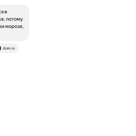
я в
же, потому
ри морозе,
dzen.ru