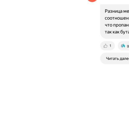
Разница ме
соотношени
что пропан
так как бу
1
g
Читать дале