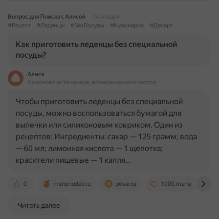
Вопрос для Поиска с Алисой
14 января
#Рецепт
#Леденцы
#БезПосуды
#Кулинария
#Десерт
Как приготовить леденцы без специальной
посуды?
Алиса
На основе источников, возможны неточности
Чтобы приготовить леденцы без специальной
посуды, можно воспользоваться бумагой для
выпечки или силиконовым ковриком. Один из
рецептов: Ингредиенты: сахар — 125 грамм; вода
— 60 мл; лимонная кислота — 1 щепотка;
красители пищевые — 1 капля…
0
menunedeli.ru
povar.ru
1000.menu
w
Читать далее