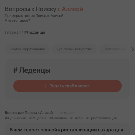
Вопросы к Поиску 
с Алисой
Примеры ответов Поиска с Алисой
Что это такое?
Главная
/
#Леденцы
Наука и образование
Культура и искусство
Психология и отн
# Леденцы
Задать свой вопрос
Вопрос для Поиска с Алисой
1 февраля
#Кулинария
#Рецепты
#Леденцы
#Сахар
#Кристаллизация
В чем секрет ровной кристаллизации сахара для