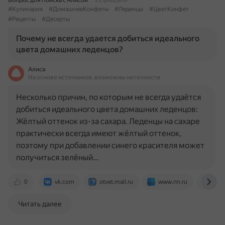
Вопрос для Поиска с Алисой
22 февраля
#Кулинария
#ДомашнееКонфеты
#Леденцы
#ЦветКонфет
#Рецепты
#Десерты
Почему не всегда удается добиться идеального
цвета домашних леденцов?
Алиса
На основе источников, возможны неточности
Несколько причин, по которым не всегда удаётся
добиться идеального цвета домашних леденцов:
Жёлтый оттенок из-за сахара. Леденцы на сахаре
практически всегда имеют жёлтый оттенок,
поэтому при добавлении синего красителя может
получиться зелёный…
0
vk.com
otvet.mail.ru
www.nn.ru
www
Читать далее