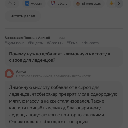
0
vk.com
rutxt.ru
pirogeevo.ru
www.nur
Читать далее
Вопрос для Поиска с Алисой
11 мая
#Кулинария
#Рецепты
#Леденцы
#ЛимоннаяКислота
Почему нужно добавлять лимонную кислоту в
сироп для леденцов?
Алиса
На основе источников, возможны неточности
Лимонную кислоту добавляют в сироп для
леденцов, чтобы сахар превратился в однородную
мягкую массу, а не кристаллизовался. Также
кислота придаёт кислинку, благодаря чему
леденцы получаются не приторно-сладкими.
Однако важно соблюдать пропорции…