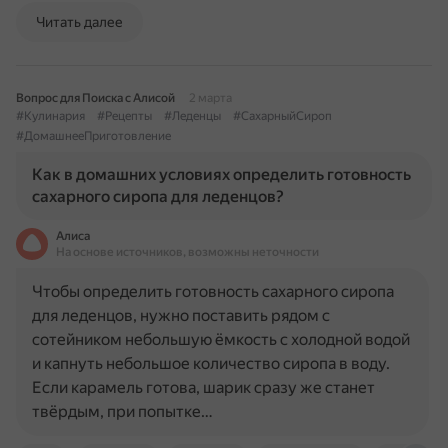
Читать далее
Вопрос для Поиска с Алисой
2 марта
#Кулинария
#Рецепты
#Леденцы
#СахарныйСироп
#ДомашнееПриготовление
Как в домашних условиях определить готовность
сахарного сиропа для леденцов?
Алиса
На основе источников, возможны неточности
Чтобы определить готовность сахарного сиропа
для леденцов, нужно поставить рядом с
сотейником небольшую ёмкость с холодной водой
и капнуть небольшое количество сиропа в воду.
Если карамель готова, шарик сразу же станет
твёрдым, при попытке…