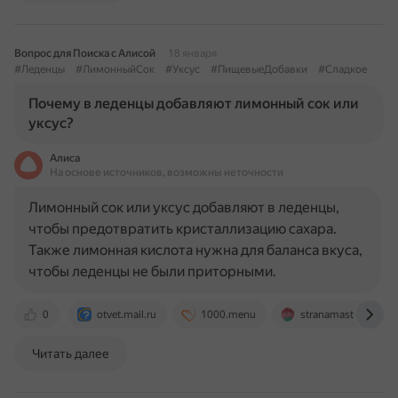
Вопрос для Поиска с Алисой
18 января
#Леденцы
#ЛимонныйСок
#Уксус
#ПищевыеДобавки
#Сладкое
Почему в леденцы добавляют лимонный сок или
уксус?
Алиса
На основе источников, возможны неточности
Лимонный сок или уксус добавляют в леденцы,
чтобы предотвратить кристаллизацию сахара.
Также лимонная кислота нужна для баланса вкуса,
чтобы леденцы не были приторными.
0
otvet.mail.ru
1000.menu
stranamasterov.ru
Читать далее