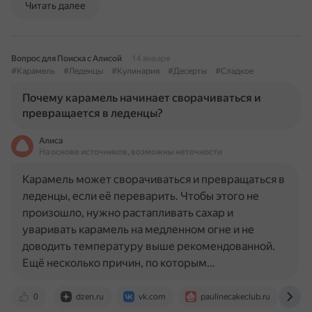
Читать далее
Вопрос для Поиска с Алисой
14 января
#Карамель
#Леденцы
#Кулинария
#Десерты
#Сладкое
Почему карамель начинает сворачиваться и
превращается в леденцы?
Алиса
На основе источников, возможны неточности
Карамель может сворачиваться и превращаться в
леденцы, если её переварить. Чтобы этого не
произошло, нужно растапливать сахар и
уваривать карамель на медленном огне и не
доводить температуру выше рекомендованной.
Ещё несколько причин, по которым…
0
dzen.ru
vk.com
paulinecakeclub.ru
c