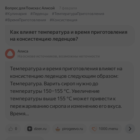
Вопрос для Поиска с Алисой
7 февраля
#Кулинария
#Леденцы
#ТемператураПриготовления
#ВремяПриготовления
#Консистенция
Как влияет температура и время приготовления
на консистенцию леденцов?
Алиса
На основе источников, возможны неточности
Температура и время приготовления влияют на
консистенцию леденцов следующим образом:
Температура. Варить сироп нужно до
температуры 150–155 °C. Увеличение
температуры выше 155 °C может привести к
пережариванию сиропа и изменению его вкуса.
Время…
0
dzen.ru
pirogeevo.ru
1000.menu
gde