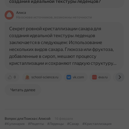
создания идеальной текстуры леденцов?
Алиса
На основе источников, возможны неточности
Секрет ровной кристаллизации сахара для
создания идеальной текстуры леденцов
заключается в следующем: Использование
нескольких видов сахара. Глюкоза или фруктоза,
добавленные в сироп, мешают процессу
кристаллизации и сохраняют гладкую структуру…
0
school-science.ru
vk.com
eva.ru
paul
Читать далее
Вопрос для Поиска с Алисой
16 февраля
#Кулинария
#Рецепты
#Леденцы
#Сахар
#Кристаллизация