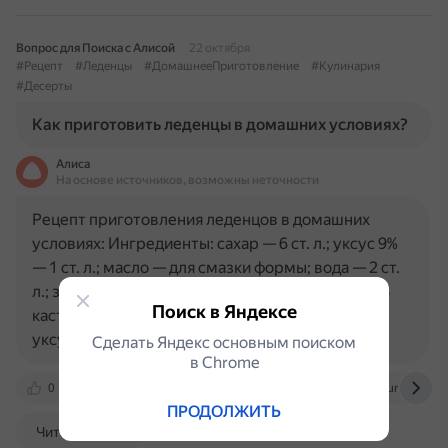
Вопрос для Поиска с Алисой
22 октября
#Рецепт
#Леденцы
#ДомашнееПриготовление
#Кулинария
#Десерты
Как приготовить леденцы в домашних условиях?
Алиса
На основе источников, возможны неточности
Рецепт приготовления леденцов в домашних
условиях: Ингредиенты: сахар — 6 ст. л.; уксус 9%
— 1 ст. л.; масло — для смазки формы; вода — 2 ст.
л.; зубочистки или палочки. Приготовление: 1. В
Поиск в Яндексе
кастрюльку всыпьте сахар, добавьте воду с
уксусом и…
Сделать Яндекс основным поиском
в Сhrome
0
azbyka.ru
www.gastronom.ru
menunedeli.ru
ПРОДОЛЖИТЬ
Читать далее