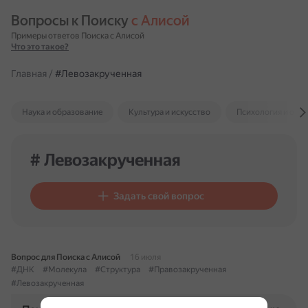
Вопросы к Поиску 
с Алисой
Примеры ответов Поиска с Алисой
Что это такое?
Главная
/
#Левозакрученная
Наука и образование
Культура и искусство
Психология и отн
# Левозакрученная
Задать свой вопрос
Вопрос для Поиска с Алисой
16 июля
#ДНК
#Молекула
#Структура
#Правозакрученная
#Левозакрученная