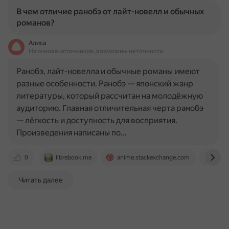
В чем отличие ранобэ от лайт-новелл и обычных
романов?
Алиса
На основе источников, возможны неточности
Ранобэ, лайт-новелла и обычные романы имеют
разные особенности. Ранобэ — японский жанр
литературы, который рассчитан на молодёжную
аудиторию. Главная отличительная черта ранобэ
— лёгкость и доступность для восприятия.
Произведения написаны по…
0
librebook.me
anime.stackexchange.com
otvet
Читать далее