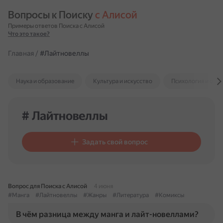
Вопросы к Поиску 
с Алисой
Примеры ответов Поиска с Алисой
Что это такое?
Главная
/
#Лайтновеллы
Наука и образование
Культура и искусство
Психология и отн
# Лайтновеллы
Задать свой вопрос
Вопрос для Поиска с Алисой
4 июня
#Манга
#Лайтновеллы
#Жанры
#Литература
#Комиксы
В чём разница между манга и лайт-новеллами?