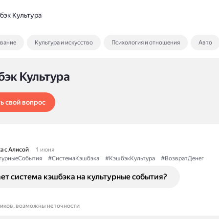
бэк Культура
ование
Культура и искусство
Психология и отношения
Авто
бэк Культура
ь свой вопрос
а с Алисой
1 июня
турныеСобытия
#СистемаКэшбэка
#КэшбэкКультура
#ВозвратДенег
ет система кэшбэка на культурные события?
ников, возможны неточности