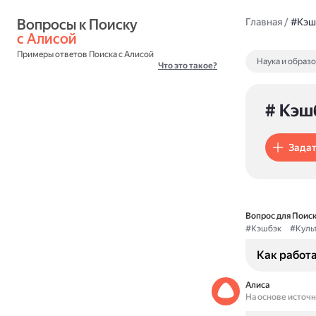
Вопросы к Поиску 
Главная
/
#Кэш
с Алисой
Примеры ответов Поиска с Алисой
Наука и образ
Что это такое?
# Кэш
Задат
Вопрос для Поиск
#Кэшбэк
#Куль
Как работа
Алиса
На основе источ