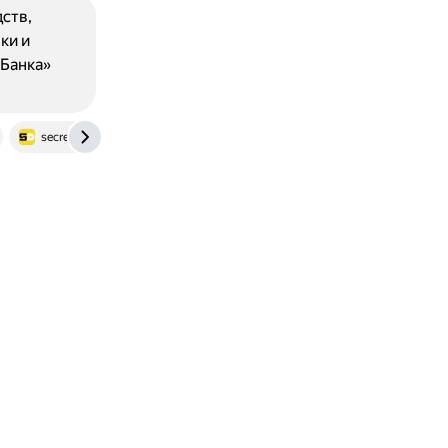
ств,
ки и
-Банка»
secretdiscounter.com