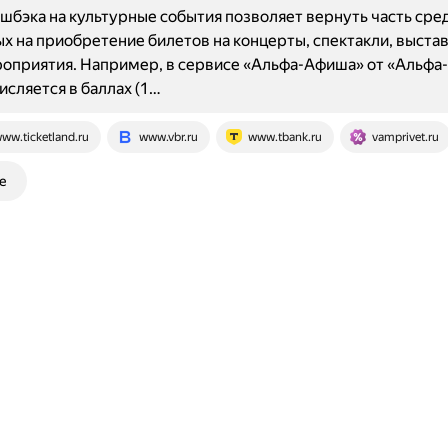
шбэка на культурные события позволяет вернуть часть сред
х на приобретение билетов на концерты, спектакли, выстав
оприятия. Например, в сервисе «Альфа-Афиша» от «Альфа
исляется в баллах (1…
ww.ticketland.ru
www.vbr.ru
www.tbank.ru
vamprivet.ru
е