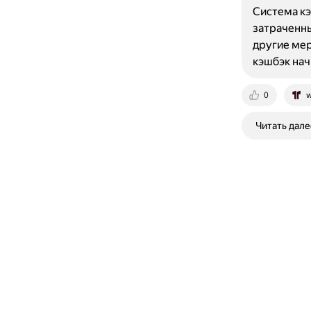
Система кэ
затраченны
другие мер
кэшбэк нач
0
w
Читать дале