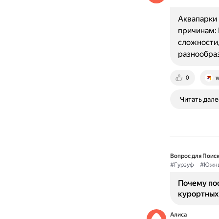
Аквапарки 
причинам: 
сложности,
разнообра
0
w
Читать дале
Вопрос для Поиск
#Гурзуф
#Южны
Почему по
курортных
Алиса