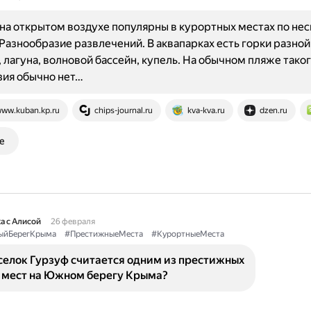
на открытом воздухе популярны в курортных местах по не
Разнообразие развлечений. В аквапарках есть горки разной
 лагуна, волновой бассейн, купель. На обычном пляже тако
зия обычно нет…
ww.kuban.kp.ru
chips-journal.ru
kva-kva.ru
dzen.ru
е
а с Алисой
26 февраля
йБерегКрыма
#ПрестижныеМеста
#КурортныеМеста
селок Гурзуф считается одним из престижных
 мест на Южном берегу Крыма?