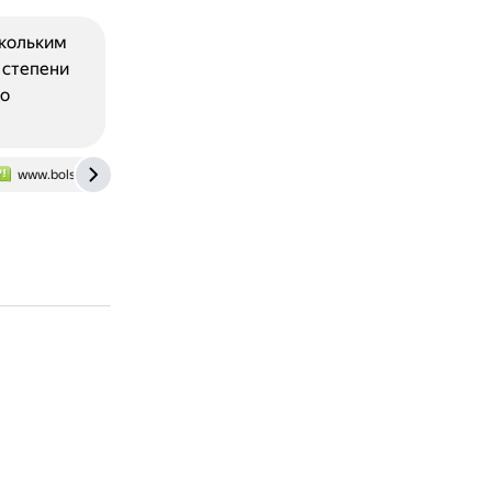
скольким
 степени
го
www.bolshoyvopros.ru