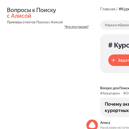
Вопросы к Поиску 
Главная
/
#Кур
с Алисой
Примеры ответов Поиска с Алисой
Наука и образ
Что это такое?
# Кур
Задат
Вопрос для Поиск
#Аквапарки
#О
Почему ак
курортных
Алиса
На основе источ