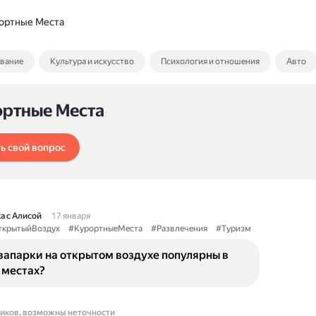
ортные Места
ование
Культура и искусство
Психология и отношения
Авто
ортные Места
ь свой вопрос
а с Алисой
17 января
ткрытыйВоздух
#КурортныеМеста
#Развлечения
#Туризм
вапарки на открытом воздухе популярны в
 местах?
ников, возможны неточности