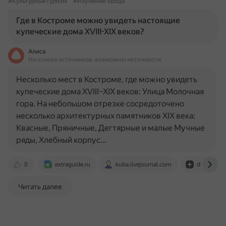
#КультурныйТуризм
#ИзучениеГорода
Где в Костроме можно увидеть настоящие
купеческие дома XVIII-XIX веков?
Алиса
На основе источников, возможны неточности
Несколько мест в Костроме, где можно увидеть
купеческие дома XVIII–XIX веков: Улица Молочная
гора. На небольшом отрезке сосредоточено
несколько архитектурных памятников XIX века:
Квасные, Пряничные, Дегтярные и малые Мучные
ряды, Хлебный корпус…
0
extraguide.ru
kuba.livejournal.com
dzen.ru
Читать далее