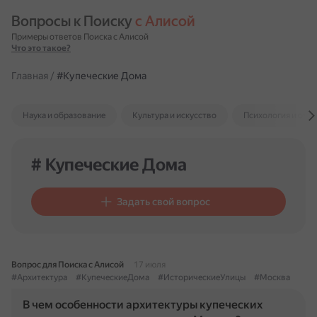
Вопросы к Поиску 
с Алисой
Примеры ответов Поиска с Алисой
Что это такое?
Главная
/
#Купеческие Дома
Наука и образование
Культура и искусство
Психология и отн
# Купеческие Дома
Задать свой вопрос
Вопрос для Поиска с Алисой
17 июля
#Архитектура
#КупеческиеДома
#ИсторическиеУлицы
#Москва
В чем особенности архитектуры купеческих