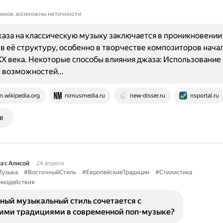
ников, возможны неточности
аза на классическую музыку заключается в проникновени
в её структуру, особенно в творчестве композиторов начал
X века. Некоторые способы влияния джаза: Использование
 возможностей…
n.wikipedia.org
nimusmedia.ru
new-disser.ru
nsportal.ru
е
а с Алисой
24 апреля
узыка
#ВосточныйСтиль
#ЕвропейскиеТрадиции
#Стилистика
имодействия
ный музыкальный стиль сочетается с
ими традициями в современной поп-музыке?