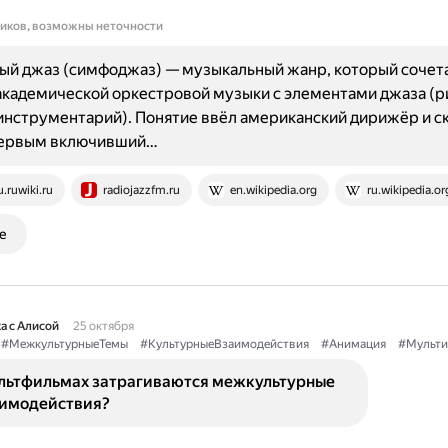
ников, возможны неточности
ый джаз (симфоджаз) — музыкальный жанр, который сочет
кадемической оркестровой музыки с элементами джаза (р
инструментарий). Понятие ввёл американский дирижёр и с
первым включивший…
u.ruwiki.ru
radiojazzfm.ru
en.wikipedia.org
ru.wikipedia.or
е
а с Алисой
25 октября
#МежкультурныеТемы
#КультурныеВзаимодействия
#Анимация
#Мульти
ультфильмах затрагиваются межкультурные
аимодействия?