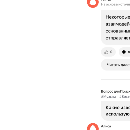
На основе источ
Некоторые
взаимодейс
основанный
отправляет
0
t
Читать дале
Вопрос для Поиск
#Музыка
#Вост
Какие изв
использую
Алиса