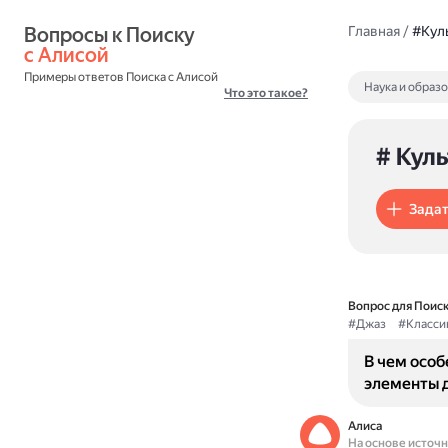
Вопросы к Поиску 
Главная
/
#Кул
с Алисой
Примеры ответов Поиска с Алисой
Наука и образ
Что это такое?
# Кул
Задат
Вопрос для Поиск
#Джаз
#Класси
В чем осо
элементы 
Алиса
На основе источ