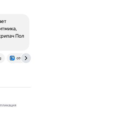
ает
итмика,
крипач Пол
g
otvet.mail.ru
пликация