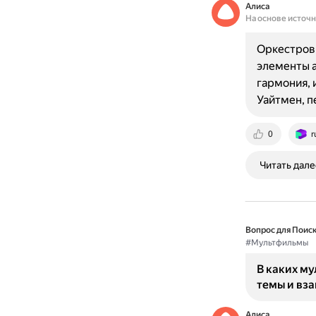
Алиса
На основе источ
Оркестров
элементы а
гармония, 
Уайтмен, 
0
r
Читать дале
Вопрос для Поиск
#Мультфильмы
В каких м
темы и вз
Алиса