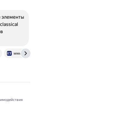
е элементы
lassical
ов
www.epochtimes.ru
аимодействия