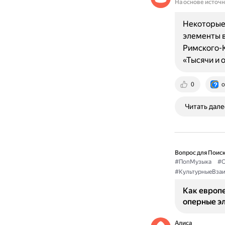
На основе источ
Некоторые 
элементы 
Римского-К
«Тысячи и 
0
o
Читать дале
Вопрос для Поиск
#ПопМузыка
#О
#КультурныеВза
Как европ
оперные э
Алиса