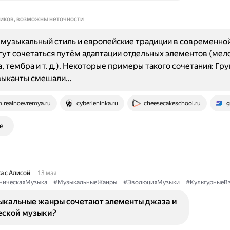
ников, возможны неточности
музыкальный стиль и европейские традиции в современной
ут сочетаться путём адаптации отдельных элементов (мел
, тембра и т. д.). Некоторые примеры такого сочетания: Гру
зыканты смешали…
.realnoevremya.ru
cyberleninka.ru
cheesecakeschool.ru
g
е
а с Алисой
13 мая
ическаяМузыка
#МузыкальныеЖанры
#ЭволюцияМузыки
#КультурныеВ
ыкальные жанры сочетают элементы джаза и
ской музыки?