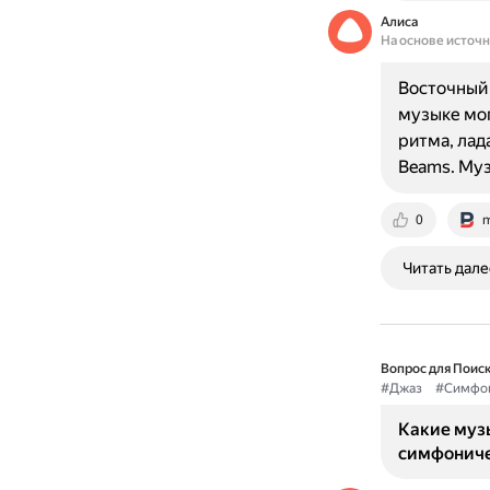
Алиса
На основе источ
Восточный 
музыке мог
ритма, лада
Beams. Му
0
m
Читать дале
Вопрос для Поиск
#Джаз
#Симфон
Какие муз
симфониче