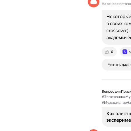
На основе источ
Некоторые
в своих ком
crossover)
академиче
0
s
Читать дале
Вопрос для Поиск
#ЭлектроннаяМу
#МузыкальныеНа
Как электр
экспериме