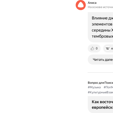
Алиса
На основе источ
Влияние дж
элементов 
середины X
тембровых
0
e
Читать дале
Вопрос для Поиск
#Музыка
#ПопМ
#КультурныеВза
Как восточ
европейск