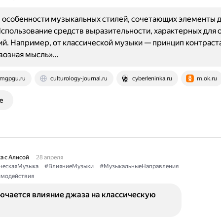
особенности музыкальных стилей, сочетающих элементы д
Использование средств выразительности, характерных для 
й. Например, от классической музыки — принцип контраста
квозная мысль»…
mgpgu.ru
culturology-journal.ru
cyberleninka.ru
m.ok.ru
е
а с Алисой
28 апреля
ческаяМузыка
#ВлияниеМузыки
#МузыкальныеНаправления
имодействия
лючается влияние джаза на классическую