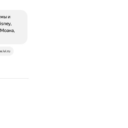
емы и
sney,
 Моана,
.ivi.ru