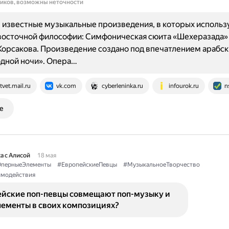
ников, возможны неточности
известные музыкальные произведения, в которых использ
восточной философии: Симфоническая сюита «Шехеразада»
орсакова. Произведение создано под впечатлением арабск
одной ночи». Опера…
tvet.mail.ru
vk.com
cyberleninka.ru
infourok.ru
n
е
а с Алисой
18 мая
перныеЭлементы
#ЕвропейскиеПевцы
#МузыкальноеТворчество
имодействия
ейские поп-певцы совмещают поп-музыку и
лементы в своих композициях?