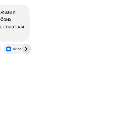
жаза и
обоих
, сонатная
vk.com