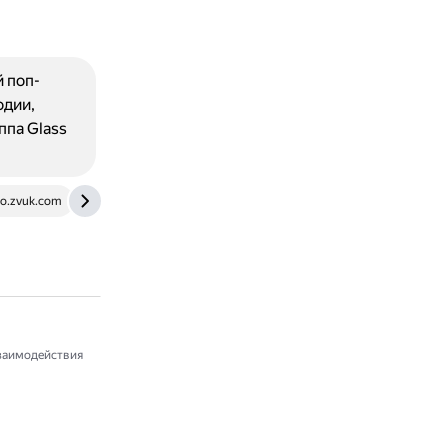
 поп-
одии,
ппа Glass
o.zvuk.com
www.armmuseum.ru
заимодействия