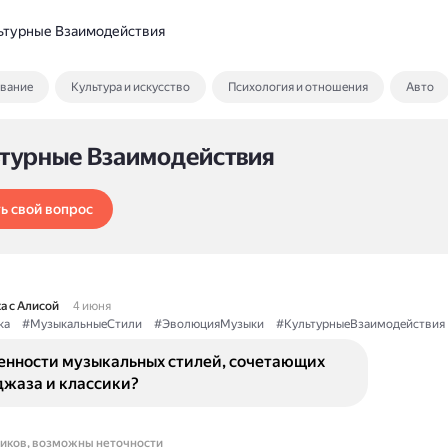
ьтурные Взаимодействия
ование
Культура и искусство
Психология и отношения
Авто
ьтурные Взаимодействия
ь свой вопрос
а с Алисой
4 июня
ка
#МузыкальныеСтили
#ЭволюцияМузыки
#КультурныеВзаимодействия
бенности музыкальных стилей, сочетающих
джаза и классики?
ников, возможны неточности