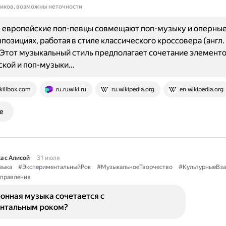
ников, возможны неточности
 европейские поп-певцы совмещают поп-музыку и оперны
позициях, работая в стиле классического кроссовера (англ. c
. Этот музыкальный стиль предполагает сочетание элемент
ской и поп-музыки…
killbox.com
ru.ruwiki.ru
ru.wikipedia.org
en.wikipedia.org
е
а с Алисой
31 июля
зыка
#ЭкспериментальныйРок
#МузыкальноеТворчество
#КультурныеВз
правления
онная музыка сочетается с
нтальным роком?