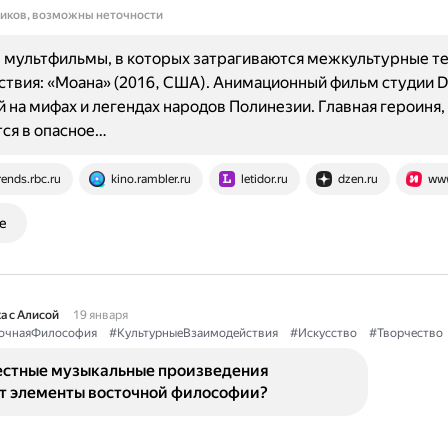
ников, возможны неточности
 мультфильмы, в которых затрагиваются межкультурные т
твия: «Моана» (2016, США). Анимационный фильм студии Di
 на мифах и легендах народов Полинезии. Главная героиня,
ся в опасное…
rends.rbc.ru
kino.rambler.ru
letidor.ru
dzen.ru
www
е
а с Алисой
19 января
очнаяФилософия
#КультурныеВзаимодействия
#Искусство
#Творчество
естные музыкальные произведения
т элементы восточной философии?