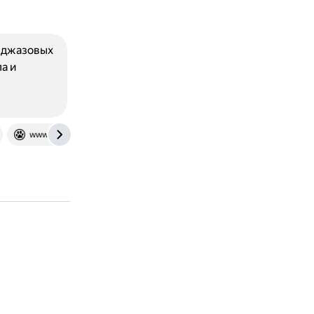
и джазовых
а и
www.dissercat.com