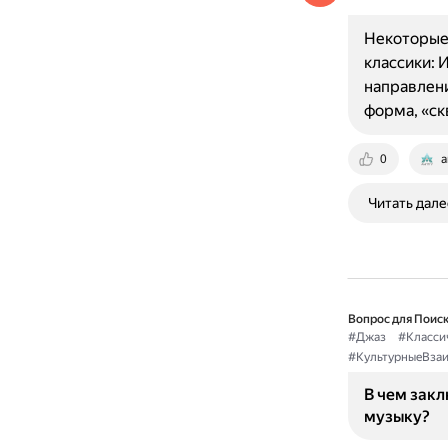
Некоторые 
классики: 
направлени
форма, «с
0
a
Читать дале
Вопрос для Поиск
#Джаз
#Класси
#КультурныеВза
В чем зак
музыку?