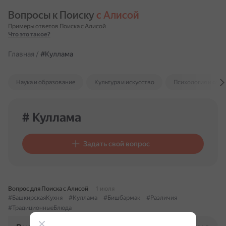
Вопросы к Поиску 
с Алисой
Примеры ответов Поиска с Алисой
Что это такое?
Главная
/
#Куллама
Наука и образование
Культура и искусство
Психология и отн
# Куллама
Задать свой вопрос
Вопрос для Поиска с Алисой
1 июля
#БашкирскаяКухня
#Куллама
#Бишбармак
#Различия
#ТрадиционныеБлюда