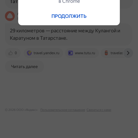
в Сhrome
Татарстане?
Алиса
ПРОДОЛЖИТЬ
На основе источников, возможны неточности
29 километров — расстояние между Кулангой и
Каратуном в Татарстане.
0
travel.yandex.ru
www.tutu.ru
travelask.ru
Читать далее
© 2026 ООО «Яндекс»
Пользовательское соглашение
Связаться с нами