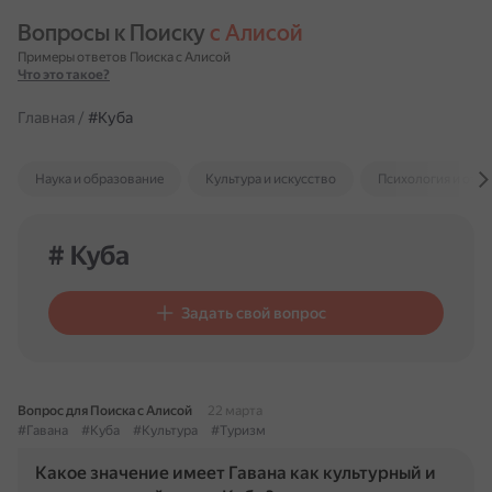
Вопросы к Поиску 
с Алисой
Примеры ответов Поиска с Алисой
Что это такое?
Главная
/
#Куба
Наука и образование
Культура и искусство
Психология и отн
# Куба
Задать свой вопрос
Вопрос для Поиска с Алисой
22 марта
#Гавана
#Куба
#Культура
#Туризм
Какое значение имеет Гавана как культурный и