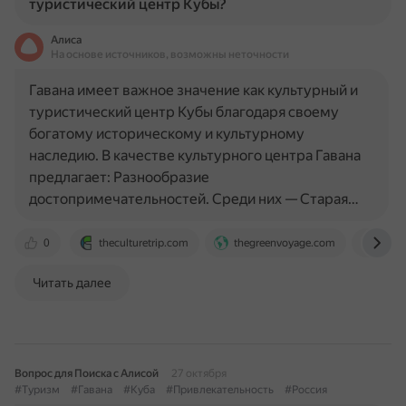
туристический центр Кубы?
Алиса
На основе источников, возможны неточности
Гавана имеет важное значение как культурный и
туристический центр Кубы благодаря своему
богатому историческому и культурному
наследию. В качестве культурного центра Гавана
предлагает: Разнообразие
достопримечательностей. Среди них — Старая…
0
theculturetrip.com
thegreenvoyage.com
www.
Читать далее
Вопрос для Поиска с Алисой
27 октября
#Туризм
#Гавана
#Куба
#Привлекательность
#Россия