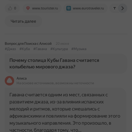
0
www.tourister.ru
www.eurotraveler.ru
telegra.
Читать далее
Вопрос для Поиска с Алисой
20 июня
#Джаз
#Куба
#Гавана
#Культура
#Музыка
Почему столица Кубы Гавана считается
колыбелью мирового джаза?
Алиса
На основе источников, возможны неточности
Гавана считается одним из мест, связанных с
развитием джаза, из-за влияния испанских
мелодий и ритмов, которые смешались с
африканскими и повлияли на формирование этого
музыкального направления. Это произошло, в
частности, благодаря тому, что…