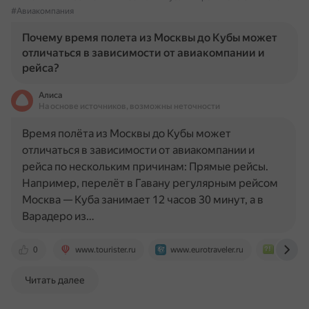
#Авиакомпания
Почему время полета из Москвы до Кубы может
отличаться в зависимости от авиакомпании и
рейса?
Алиса
На основе источников, возможны неточности
Время полёта из Москвы до Кубы может
отличаться в зависимости от авиакомпании и
рейса по нескольким причинам: Прямые рейсы.
Например, перелёт в Гавану регулярным рейсом
Москва — Куба занимает 12 часов 30 минут, а в
Варадеро из…
0
www.tourister.ru
www.eurotraveler.ru
www.bol
Читать далее