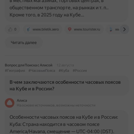
в местных магазинах, торговых центрах, в
общественном транспорте, на рынках и т. п..
Кроме того, в 2025 году на Кубе…
0
www.biletik.aero
www.tourister.ru
www.atorus
Читать далее
Вопрос для Поиска с Алисой
12 августа
#География
#ЧасовыеПояса
#Куба
#Россия
В чем заключаются особенности часовых поясов
на Кубе и в России?
Алиса
На основе источников, возможны неточности
Особенности часовых поясов на Кубе и в России:
Куба: Страна находится в часовом поясе
America/Havana, смещение — UTC-04:00 (DST).