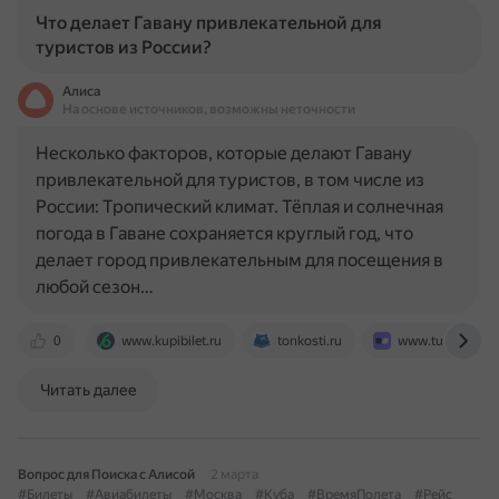
Что делает Гавану привлекательной для
туристов из России?
Алиса
На основе источников, возможны неточности
Несколько факторов, которые делают Гавану
привлекательной для туристов, в том числе из
России: Тропический климат. Тёплая и солнечная
погода в Гаване сохраняется круглый год, что
делает город привлекательным для посещения в
любой сезон…
0
www.kupibilet.ru
tonkosti.ru
www.tutu.ru
Читать далее
Вопрос для Поиска с Алисой
2 марта
#Билеты
#Авиабилеты
#Москва
#Куба
#ВремяПолета
#Рейс