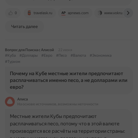
0
travelask.ru
apnews.com
www.vokrugsveta.ru
Читать далее
Вопрос для Поиска с Алисой
22 июня
#Куба
#Доллары
#Евро
#Песо
#Валюта
#Экономика
#Туризм
Почему на Кубе местные жители предпочитают
расплачиваться именно песо, а не долларами или
евро?
Алиса
На основе источников, возможны неточности
Местные жители Кубы предпочитают
расплачиваться песо, потому что в этой валюте
производятся все расчёты на территории страны: