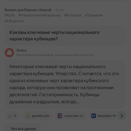
Вопрос для Поиска с Алисой
9 мая
#Куба
#НациональныйХарактер
#Культура
#Традиции
#Общество
Каковы ключевые черты национального
характера кубинцев?
Алиса
На основе источников, возможны неточности
Некоторые ключевые черты национального
характера кубинцев: Упорство. Считается, что это
одна из ключевых черт характера кубинского
народа, которую они проявляют на протяжении
десятилетий. Гостеприимность. Кубинцы
душевные и радушные, всегда…
0
genetik.pro
cuba.tass.ru
bespalov-finance.ru
Читать далее