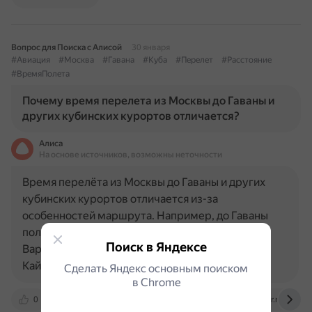
Вопрос для Поиска с Алисой
30 января
#Авиация
#Москва
#Гавана
#Куба
#Перелет
#Расстояние
#ВремяПолета
Почему время перелета из Москвы до Гаваны и
других кубинских курортов отличается?
Алиса
На основе источников, возможны неточности
Время перелёта из Москвы до Гаваны и других
кубинских курортов отличается из-за
особенностей маршрута. Например, до Гаваны
полёт занимает около 12 часов 25 минут, а до
Поиск в Яндексе
Варадеро — примерно 13 часов 30 минут, а до
Кайо-Коко — около 14 часов 25…
Сделать Яндекс основным поиском
в Сhrome
0
www.kp.ru
yandex.ru
www.tourister.ru