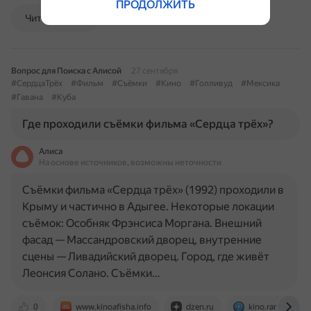
ПРОДОЛЖИТЬ
Читать далее
Вопрос для Поиска с Алисой
27 сентября
#СердцаТрёх
#Фильм
#Съёмки
#Кино
#Голливуд
#Мексика
#Гавана
#Куба
Где проходили съёмки фильма «Сердца трёх»?
Алиса
На основе источников, возможны неточности
Съёмки фильма «Сердца трёх» (1992) проходили в
Крыму и частично в Адыгее. Некоторые локации
съёмок: Особняк Фрэнсиса Моргана. Внешний
фасад — Массандровский дворец, внутренние
сцены — Ливадийский дворец. Город, где живёт
Леонсия Солано. Съёмки…
0
www.kinoafisha.info
dzen.ru
kino.rambler.ru