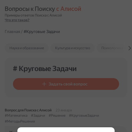
Вопросы к Поиску 
с Алисой
Примеры ответов Поиска с Алисой
Что это такое?
Главная
/
#Круговые Задачи
Наука и образование
Культура и искусство
Психология и отн
# Круговые Задачи
Задать свой вопрос
Вопрос для Поиска с Алисой
23 января
#Математика
#Задачи
#Решение
#КруговыеЗадачи
#МетодыРешения