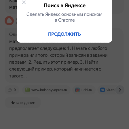
Какие существуют методы решения круговых
Поиск в Яндексе
математических задач?
Сделать Яндекс основным поиском
Алиса
в Сhrome
На основе источников, возможны неточности
ПРОДОЛЖИТЬ
Один из методов решения круговых
математических задач — алгоритм, который
предполагает следующее: 1. Начать с любого
примера или того, который записан в задании
первым. 2. Решить этот пример. 3. Найти
следующий пример, который начинается с
такого…
0
www.bolshoyvopros.ru
uchi.ru
vk.com
Читать далее