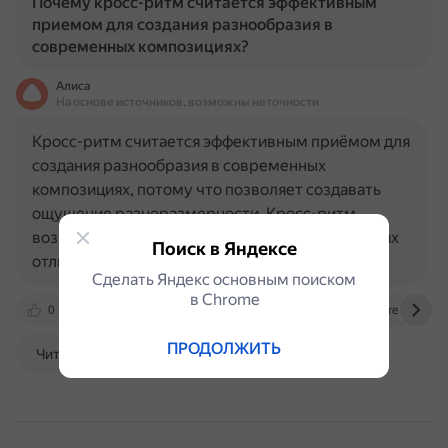
Почему кросс-ритм считается эффективным
приемом для создания разнообразия в
современных композициях?
Алиса
На основе источников, возможны неточности
Кросс-ритм считается эффективным приёмом для
создания разнообразия в современных
композициях, потому что позволяет создавать
ощущение разноразмерности. Кросс-ритм
возникает, когда акценты в музыкальных партиях
Поиск в Яндексе
отличаются от стандартных акцентов…
Сделать Яндекс основным поиском
в Сhrome
0
vk.com
www.youtube.com
emastered.com
ПРОДОЛЖИТЬ
Читать далее