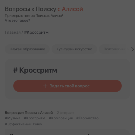
Вопросы к Поиску 
с Алисой
Примеры ответов Поиска с Алисой
Что это такое?
Главная
/
#Кроссритм
Наука и образование
Культура и искусство
Психология и отн
# Кроссритм
Задать свой вопрос
Вопрос для Поиска с Алисой
2 февраля
#Музыка
#Кроссритм
#Композиция
#Творчество
#ЭффективныйПрием