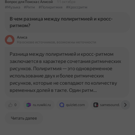
Вопрос для Поиска с Алисой
11 октября
#Музыка
#Ритм
#Полиритмия
#Кроссритм
В чем разница между полиритмией и кросс-
ритмом?
Алиса
На основе источников, возможны неточности
Разница между полиритмией и кросс-ритмом
заключается в характере сочетания ритмических
рисунков. Полиритмия — это одновременное
использование двух и более ритмических
рисунков, которые не совпадают по количеству
временных долей в такте. Один ритм…
0
ru.ruwiki.ru
quizlet.com
samesound.ru
Читать далее