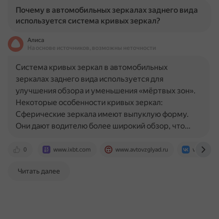
Почему в автомобильных зеркалах заднего вида
используется система кривых зеркал?
Алиса
На основе источников, возможны неточности
Система кривых зеркал в автомобильных
зеркалах заднего вида используется для
улучшения обзора и уменьшения «мёртвых зон».
Некоторые особенности кривых зеркал:
Сферические зеркала имеют выпуклую форму.
Они дают водителю более широкий обзор, что…
0
www.ixbt.com
www.avtovzglyad.ru
vk.com
Читать далее