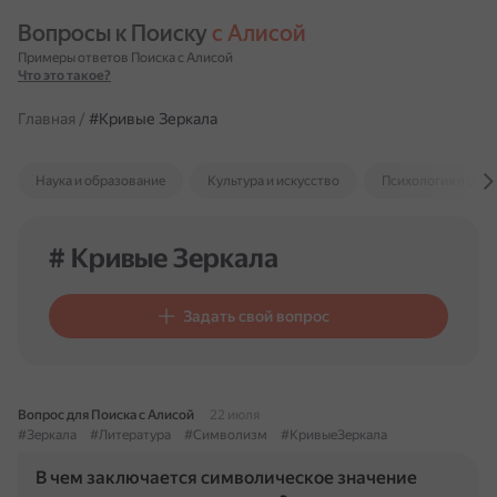
Вопросы к Поиску 
с Алисой
Примеры ответов Поиска с Алисой
Что это такое?
Главная
/
#Кривые Зеркала
Наука и образование
Культура и искусство
Психология и отн
# Кривые Зеркала
Задать свой вопрос
Вопрос для Поиска с Алисой
22 июля
#Зеркала
#Литература
#Символизм
#КривыеЗеркала
В чем заключается символическое значение