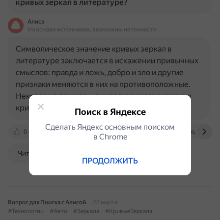
кривых зеркал в литературе?
Алиса
На основе источников, возможны неточности
Символическое значение кривых зеркал в
литературе заключается в искажении привычных
смыслов: правда и ложь, добро и зло и другие
признаки меняются в них на противоположные.
Некоторые примеры символического значения
кривых зеркал в литературе…
Поиск в Яндексе
Сделать Яндекс основным поиском
0
cyberleninka.ru
school-science.ru
nsportal.ru
в Сhrome
Читать далее
ПРОДОЛЖИТЬ
Вопрос для Поиска с Алисой
28 марта
#Технологии
#Авто
#Зеркала
#КривыеЗеркала