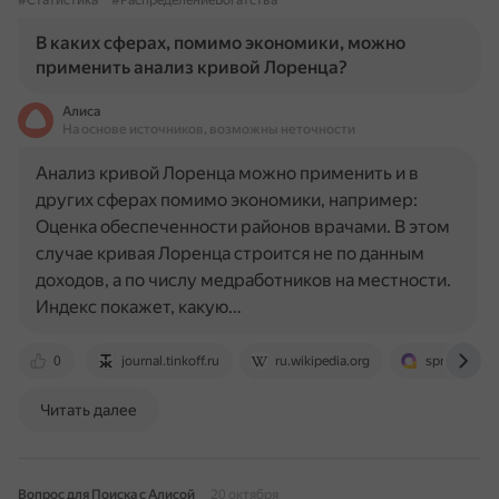
#Статистика
#РаспределениеБогатства
В каких сферах, помимо экономики, можно
применить анализ кривой Лоренца?
Алиса
На основе источников, возможны неточности
Анализ кривой Лоренца можно применить и в
других сферах помимо экономики, например:
Оценка обеспеченности районов врачами. В этом
случае кривая Лоренца строится не по данным
доходов, а по числу медработников на местности.
Индекс покажет, какую…
0
journal.tinkoff.ru
ru.wikipedia.org
spravochnic
Читать далее
Вопрос для Поиска с Алисой
20 октября