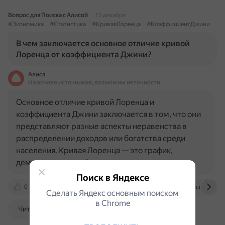
Вопрос для Поиска с Алисой
15 декабря
#Экономика
#Статистика
#КриваяЛоренца
#КоэффициентДжини
В чем заключается основное отличие кривой
Лоренца от коэффициента Джини?
Алиса
На основе источников, возможны неточности
Основное отличие кривой Лоренца и
коэффициента Джини заключается в том, что они
представляют разные аспекты неравенства в
распределении доходов или богатства среди
населения. Кривая Лоренца — это график,
демонстрирующий степень неравенства в…
Поиск в Яндексе
0
scienceforum.ru
www.economicsdiscussion.net
Сделать Яндекс основным поиском
в Сhrome
Читать далее