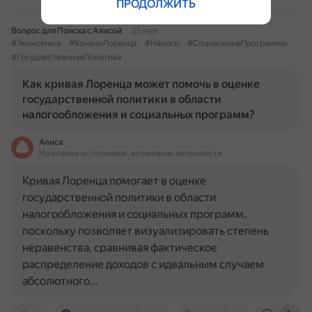
ПРОДОЛЖИТЬ
Вопрос для Поиска с Алисой
25 мая
#Экономика
#КриваяЛоренца
#Налоги
#СоциальныеПрограммы
#ГосударственнаяПолитика
Как кривая Лоренца может помочь в оценке
государственной политики в области
налогообложения и социальных программ?
Алиса
На основе источников, возможны неточности
Кривая Лоренца помогает в оценке
государственной политики в области
налогообложения и социальных программ,
поскольку позволяет визуализировать степень
неравенства, сравнивая фактическое
распределение доходов с идеальным случаем
абсолютного…