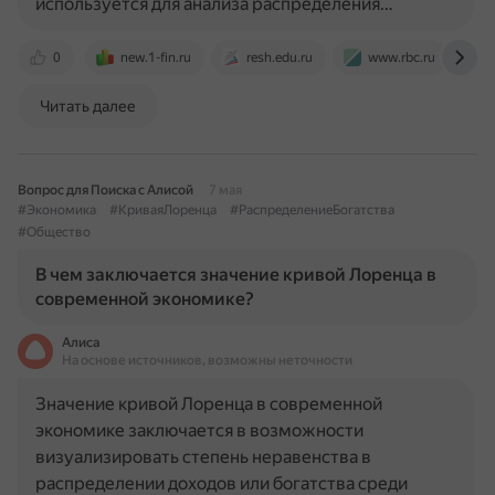
используется для анализа распределения…
0
new.1-fin.ru
resh.edu.ru
www.rbc.ru
Читать далее
Вопрос для Поиска с Алисой
7 мая
#Экономика
#КриваяЛоренца
#РаспределениеБогатства
#Общество
В чем заключается значение кривой Лоренца в
современной экономике?
Алиса
На основе источников, возможны неточности
Значение кривой Лоренца в современной
экономике заключается в возможности
визуализировать степень неравенства в
распределении доходов или богатства среди