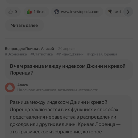
0
1-fin.ru
www.investopedia.com
axd.semestr.r
Читать далее
Вопрос для Поиска с Алисой
20 апреля
#Экономика
#Статистика
#ИндексДжини
#КриваяЛоренца
В чем разница между индексом Джини и кривой
Лоренца?
Алиса
На основе источников, возможны неточности
Разница между индексом Джини и кривой
Лоренца заключается в их функциях и способах
представления неравенства в распределении
доходов или других величин. Кривая Лоренца —
это графическое изображение, которое