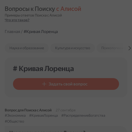
Вопросы к Поиску 
с Алисой
Примеры ответов Поиска с Алисой
Что это такое?
Главная
/
#Кривая Лоренца
Наука и образование
Культура и искусство
Психология и отн
# Кривая Лоренца
Задать свой вопрос
Вопрос для Поиска с Алисой
27 сентября
#Экономика
#КриваяЛоренца
#РаспределениеБогатства
#Общество