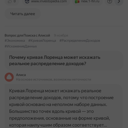
0
www.investopedia.com
new.1-fin.ru
kubsu.ru
Читать далее
Вопрос для Поиска с Алисой
9 ноября
#Экономика
#КриваяЛоренца
#РаспределениеДоходов
#ИскажениеДанных
Почему кривая Лоренца может искажать
реальное распределение доходов?
Алиса
На основе источников, возможны неточности
Кривая Лоренца может искажать реальное
распределение доходов, потому что построение
кривой основано на неполном наборе данных.
Большинство точек вдоль кривой — это
предположения, основанные на форме кривой,
которая наилучшим образом соответствует…