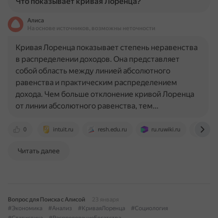
Что показывает кривая Лоренца?
Алиса
На основе источников, возможны неточности
Кривая Лоренца показывает степень неравенства
в распределении доходов. Она представляет
собой область между линией абсолютного
равенства и практическим распределением
дохода. Чем больше отклонение кривой Лоренца
от линии абсолютного равенства, тем…
0
intuit.ru
resh.edu.ru
ru.ruwiki.ru
ru.wi
Читать далее
Вопрос для Поиска с Алисой
23 января
#Экономика
#Анализ
#КриваяЛоренца
#Социология