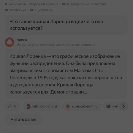
#Экономика
#КриваяЛоренца
#РаспределениеБогатства
#Статистика
#Социология
Что такое кривая Лоренца и для чего она
используется?
Алиса
На основе источников, возможны неточности
Кривая Лоренца — это графическое изображение
функции распределения. Она была предложена
американским экономистом Максом Отто
Лоренцем в 1905 году как показатель неравенства
в доходах населения. Кривая Лоренца
используется для: Демонстрации…
0
wiki.loginom.ru
scienceforum.ru
kartaslov.ru
Читать далее