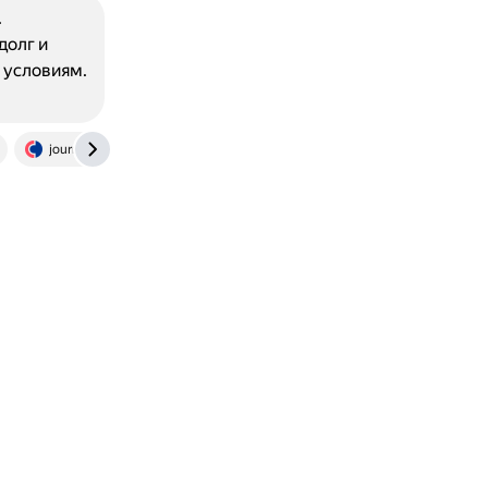
.
долг и
 условиям.
journal.sovcombank.ru