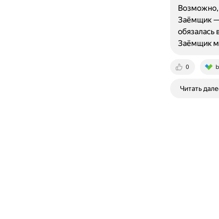
Возможно, 
Заёмщик — 
обязалась 
Заёмщик м
0
b
Читать дале