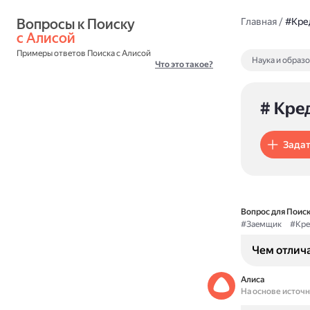
Вопросы к Поиску 
Главная
/
#Кре
с Алисой
Примеры ответов Поиска с Алисой
Наука и образ
Что это такое?
# Кре
Задат
Вопрос для Поиск
#Заемщик
#Кре
Чем отлич
Алиса
На основе источ