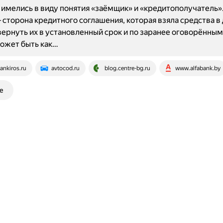
имелись в виду понятия «заёмщик» и «кредитополучатель»
сторона кредитного соглашения, которая взяла средства в 
вернуть их в установленный срок и по заранее оговорённым
ожет быть как…
ankiros.ru
avtocod.ru
blog.centre-bg.ru
www.alfabank.by
е