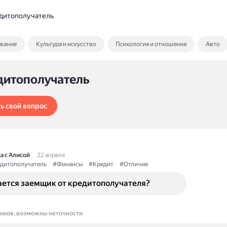
дитополучатель
ование
Культура и искусство
Психология и отношения
Авто
дитополучатель
ь свой вопрос
а с Алисой
22 апреля
дитополучатель
#Финансы
#Кредит
#Отличие
ается заемщик от кредитополучателя?
ников, возможны неточности