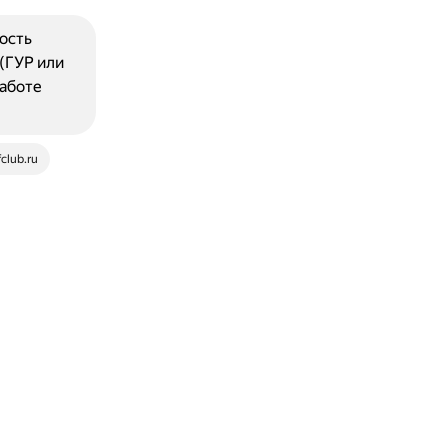
ость
(ГУР или
аботе
club.ru