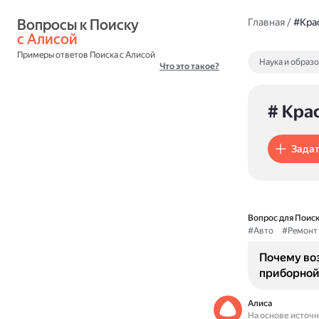
Вопросы к Поиску 
Главная
/
#Кра
с Алисой
Примеры ответов Поиска с Алисой
Наука и образ
Что это такое?
# Кра
Задат
Вопрос для Поиск
#Авто
#Ремонт
Почему во
приборной
Алиса
На основе источ