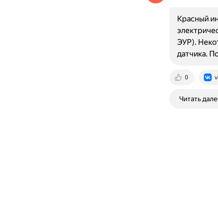
Красный ин
электричес
ЭУР). Неко
датчика. 
0
v
Читать дале