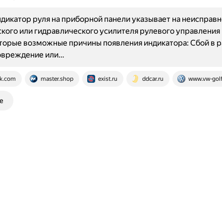
дикатор руля на приборной панели указывает на неисправн
кого или гидравлического усилителя рулевого управления 
торые возможные причины появления индикатора: Сбой в р
Повреждение или…
k.com
master.shop
exist.ru
ddcar.ru
www.vw-golf
е