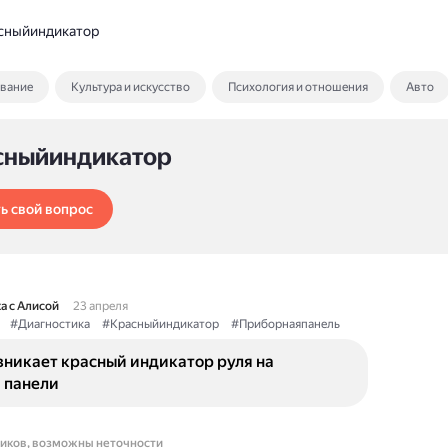
сныйиндикатор
ование
Культура и искусство
Психология и отношения
Авто
сныйиндикатор
ь свой вопрос
а с Алисой
23 апреля
#Диагностика
#Красныйиндикатор
#Приборнаяпанель
зникает красный индикатор руля на
 панели
ников, возможны неточности